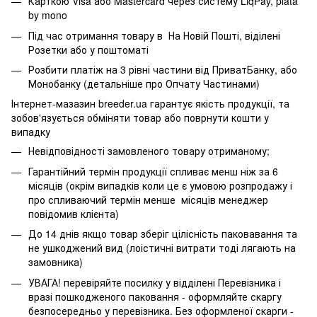
Карткою Visa або Mastercard через систему LiqPay, plata
by mono
Під час отримання товару в На Новій Пошті, віділені
Розетки або у поштоматі
Розбити платіж на 3 рівні частини від ПриватБанку, або
Монобанку (
детальніше про Опчату Частинами
)
Інтернет-мазазин breeder.ua гарантує якість продукції, та
зобов'язується обміняти товар або поврнути кошти у
випадку
Невідповідності замовленого товару отриманому;
Гарантійний термін продукції спливає менш ніж за 6
місяців (окрім випадків коли це є умовою розпродажу і
про спливаючий термін менше місяців менеджер
повідомив клієнта)
До 14 днів якщо товар зберіг цілісність паковавання та
не ушкоджений вид (лоістичні витрати тоді лягають на
замовника)
УВАГА! перевіряйте посилку у відділені Перевізника і
вразі пошкодженого паковання - оформляйте скаргу
безпосередньо у перевізника. Без оформленої скарги -