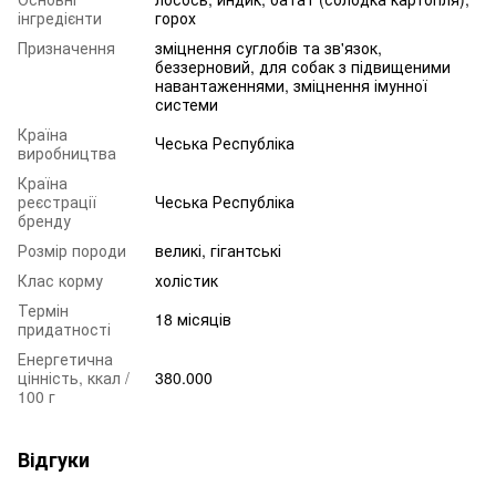
інгредієнти
горох
Призначення
зміцнення суглобів та зв'язок,
беззерновий, для собак з підвищеними
навантаженнями, зміцнення імунної
системи
Країна
Чеська Республіка
виробництва
Країна
реєстрації
Чеська Республіка
бренду
Розмір породи
великі, гігантські
Клас корму
холістик
Термін
18 місяців
придатності
Енергетична
цінність, ккал /
380.000
100 г
Відгуки