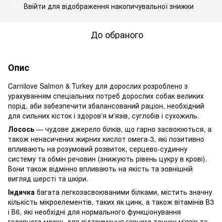
Ввійти
для відображення накопичувальної знижки
%
До обраного
Опис
Carnilove Salmon & Turkey для дорослих розроблено з
урахуванням спеціальних потреб дорослих собак великих
порід, аби забезпечити збалансований раціон, необхідний
для сильних кісток і здоров'я м'язів, суглобів і сухожиль.
Лосось
— чудове джерело білків, що гарно засвоюються, а
також ненасичених жирних кислот омега-3, які позитивно
впливають на розумовий розвиток, серцево-судинну
систему та обмін речовин (знижують рівень цукру в крові).
Вони також відмінно впливають на якість та зовнішній
вигляд шерсті та шкіри.
Індичка
багата легкозасвоюваними білками, містить значну
кількість мікроелементів, таких як цинк, а також вітамінів В3
і В6, які необхідні для нормального функціонування
головного мозку, для підтримання гарного тонусу м'язів та