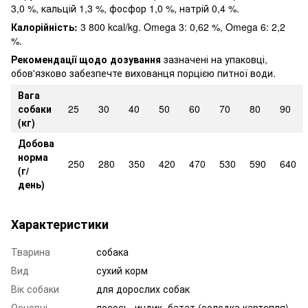
3,0 %, кальцій 1,3 %, фосфор 1,0 %, натрій 0,4 %.
Калорійність:
3 800 kcal/kg. Omega 3: 0,62 %, Omega 6: 2,2
%.
Рекомендації щодо дозування
зазначені на упаковці,
обов'язково забезпечте вихованця порцією питної води.
Вага
собаки
25
30
40
50
60
70
80
90
(кг)
Добова
норма
250
280
350
420
470
530
590
640
(г/
день)
Характеристики
Тварина
собака
Вид
сухий корм
Вік собаки
для дорослих собак
Основні
лосось, индик, батат (солодка картопля),