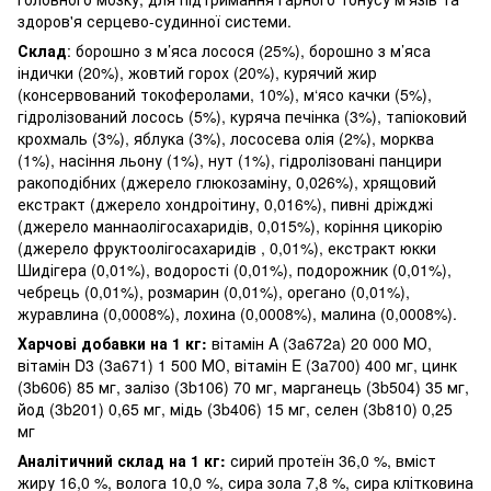
здоров'я серцево-судинної системи.
Склад
: борошно з м’яса лосося (25%), борошно з м’яса
індички (20%), жовтий горох (20%), курячий жир
(консервований токоферолами, 10%), м‘ясо качки (5%),
гідролізований лосось (5%), куряча печінка (3%), тапіоковий
крохмаль (3%), яблука (3%), лососева олія (2%), морква
(1%), насіння льону (1%), нут (1%), гідролізовані панцири
ракоподібних (джерело глюкозаміну, 0,026%), хрящовий
екстракт (джерело хондроітину, 0,016%), пивні дріжджі
(джерело маннаолігосахаридів, 0,015%), коріння цикорію
(джерело фруктоолігосахаридів , 0,01%), екстракт юкки
Шидігера (0,01%), водорості (0,01%), подорожник (0,01%),
чебрець (0,01%), розмарин (0,01%), орегано (0,01%),
журавлина (0,0008%), лохина (0,0008%), малина (0,0008%).
Харчові добавки на 1 кг:
вітамін A (3a672a) 20 000 МО,
вітамін D3 (3a671) 1 500 МО, вітамін E (3a700) 400 мг, цинк
(3b606) 85 мг, залізо (3b106) 70 мг, марганець (3b504) 35 мг,
йод (3b201) 0,65 мг, мідь (3b406) 15 мг, селен (3b810) 0,25
мг
Аналітичний склад на 1 кг:
сирий протеїн 36,0 %, вміст
жиру 16,0 %, волога 10,0 %, сира зола 7,8 %, сира клітковина