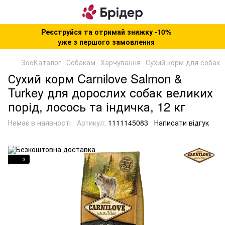
Реєструйся та отримай знижку -10%
уже з першого замовлення
ЗооКаталог
Собакам
Харчування
Сухий корм для собак
Сухий корм Carnilove Salmon &
Turkey для дорослих собак великих
порід, лосось та індичка, 12 кг
Немає в наявності
Артикул:
1111145083
Написати відгук
3