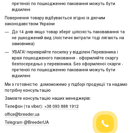
претензії по пошкодженню паковання можуть бути
відхилені
Повернення товару відбувається згідно із діючим
законодавством України
До 14 днів якщо товар зберіг цілісність паковавання та
не ушкоджений вид (лоістичні витрати тоді лягають на
замовника)
УВАГА! перевіряйте посилку у відділені Перевізника і
вразі пошкодженого паковання - оформляйте скаргу
безпосередньо у перевізника. Без оформленої скарги -
претензії по пошкодженню паковання можуть бути
відхилені
Ми з готовністю домоможемо у підборі продукції та надамо
потрібну консультацію
Замовте консультацію наших менеджерів:
Телефон (та viber):
+38 093 888 1912
office@breeder.ua
Telegram @BreederUA