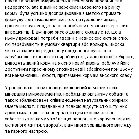
Взята за основу американська технологія виробництва
недорогого, але відмінно зарекомендованого на ринку
корму, була успішно доопрацьована з метою отримати
формулу з оптимальним вмістом натуральних жирів,
протеїнів і вуглеводів на основі м'ясних, яєчних і зернових
інгредієнтів. Відмінною рисою даного складу є те, що в
ньому враховані потреби тварин з невисокою активністю,
які перебувають в умовах квартири або вольєра. Висока
якість вхідних інгредієнтів у поєднанні з сучасною
зарубіжною технологією виробництва, адаптованої в Україні,
виводять даний корм на якісно новий рівень, роблячи його
доступним пересічному споживачеві і зберігаючи при цьому
всі найважливіші якості, притаманні кормам високого класу.
У раціон вашого вихованця включений комплекс всіх
мінералів і мікроелементів, необхідних організму собаки, а
також збалансоване співвідношення натуральних жирних
Омега кислот. У поєднанні з повною відсутністю штучних
ароматизаторів та консервантів цей економ-раціон
забезпечує вашому улюбленцю повноцінне харчування для
активного життя, здоров'я, відмінного зовнішнього вигляду
та гарного настрою.