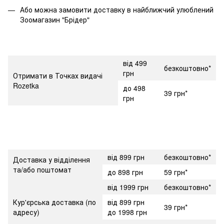
Або можна замовити доставку в найближчий улюблений
Зоомагазин "Брідер"
від 499
безкоштовно*
грн
Отримати в Точках видачі
Rozetka
до 498
39 грн*
грн
від 899 грн
безкоштовно*
Доставка у відділення
та/або поштомат
до 898 грн
59 грн*
від 1999 грн
безкоштовно*
Кур'єрська доставка (по
від 899 грн
39 грн*
адресу)
до 1998 грн