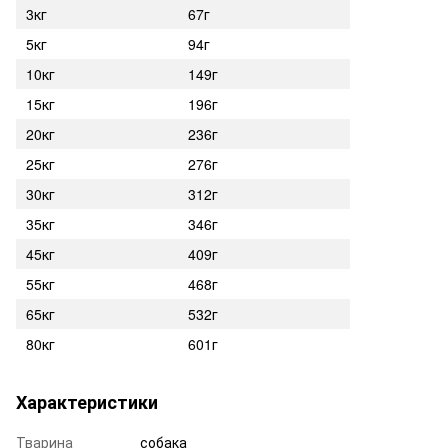
3кг
67г
5кг
94г
10кг
149г
15кг
196г
20кг
236г
25кг
276г
30кг
312г
35кг
346г
45кг
409г
55кг
468г
65кг
532г
80кг
601г
Характеристики
Тварина
собака