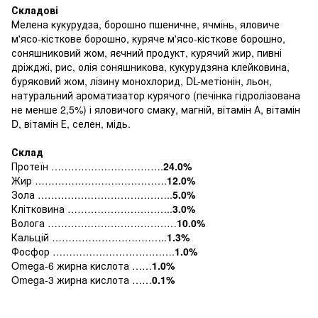
Складові
Мелена кукурудза, борошно пшеничне, ячмінь, яловиче
м'ясо-кісткове борошно, куряче м'ясо-кісткове борошно,
соняшниковий жом, яєчний продукт, курячий жир, пивні
дріжджі, рис, олія соняшникова, кукурудзяна клейковина,
буряковий жом, лізину монохлорид, DL-метіонін, льон,
натуральний ароматизатор курячого (печінка гідролізована
не менше 2,5%) і яловичого смаку, магній, вітамін А, вітамін
D, вітамін Е, селен, мідь.
Склад
Протеїн …………………………….
24.0%
Жир ………………………………….
12.0%
Зола …………………………………..
5.0%
Клітковина …………………………..
3.0%
Волога …………………………………
10.0%
Кальцій ……………………………..
1.3%
Фосфор ……………………………….
1.0%
Omega-6 жирна кислота ……
1.0%
Omega-3 жирна кислота ……
0.1%