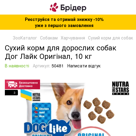
Реєструйся та отримай знижку -10%
уже з першого замовлення
ЗооКаталог
Собакам
Харчування
Сухий корм для собак
Сухий корм для дорослих собак
Дог Лайк Оригінал, 10 кг
В наявності
Артикул:
50481
Написати відгук
3