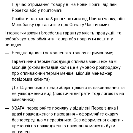
Під час отримання товару в На Новій Пошті, віділені
Розетки або у поштоматі
Розбити платіж на 3 рівні частини від ПриватБанку, або
Монобанку (
детальніше про Опчату Частинами
)
Інтернет-мазазин breeder.ua гарантує якість продукції, та
зобов'язується обміняти товар або поврнути кошти у
випадку
Невідповідності замовленого товару отриманому;
Гарантійний термін продукції спливає менш ніж за 6
місяців (окрім випадків коли це є умовою розпродажу і
про спливаючий термін менше місяців менеджер
повідомив клієнта)
До 14 днів якщо товар зберіг цілісність паковавання та
не ушкоджений вид (лоістичні витрати тоді лягають на
замовника)
УВАГА! перевіряйте посилку у відділені Перевізника і
вразі пошкодженого паковання - оформляйте скаргу
безпосередньо у перевізника. Без оформленої скарги -
претензії по пошкодженню паковання можуть бути
відхилені