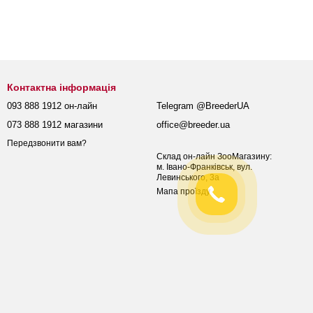
Контактна інформація
093 888 1912 он-лайн
Telegram @BreederUA
073 888 1912 магазини
office@breeder.ua
Передзвонити вам?
Склад он-лайн ЗооМагазину:
м. Івано-Франківськ, вул.
Левинського, 3а
Мапа проїзду