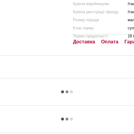
Країна виробництва
Іта
Країна реєстрації бренду
Іта
Розмір породи
мал
Клас корму
суп
Термін придатності
18 
Доставка
Оплата
Гар