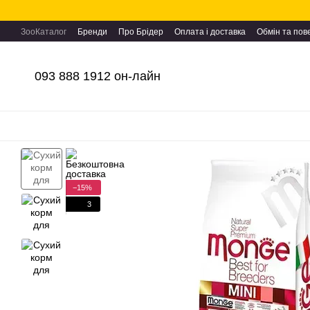
Перейти до основного контенту
ЗооКаталог
Бренди
Про Брідер
Оплата і доставка
Обмін та по
093 888 1912 он-лайн
−15%
3