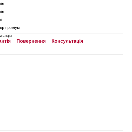
лія
лія
і
ер преміум
місяців
антія
Повернення
Консультація