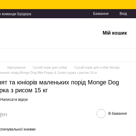
Бажання
Вхід
о команди Брідера
Мій кошик
Харчування
Сухий корм для собак
Сухий корм для собак Monge
ньких порід Monge Dog Mini Puppy & Junior курка з рисом 15 кг
ят та юніорів маленьких порід Monge Dog
рка з рисом 15 кг
Написати відгук
грн
В бажання
опичувальної знижки