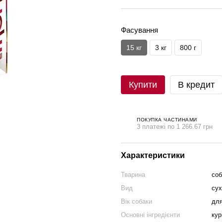
Фасування
15 кг
3 кг
800 г
Купити
В кредит
ПОКУПКА ЧАСТИНАМИ
3 платежі по 1 266.67 грн
Характеристики
Тварина
соб
Вид
сух
Вік собаки
для
Основні інгредієнти
кур