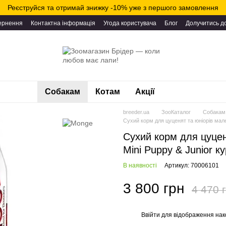
Реєструйся та отримай знижку -10% уже з першого замовлення
вернення
Контактна інформація
Угода користувача
Блог
Долучитись д
Собакам
Котам
Акції
breeder.ua
ЗооКаталог
Собакам
Сухий корм для цуценят та юніорів мале
Сухий корм для цуцен
Mini Puppy & Junior ку
В наявності
Артикул: 70006101
3 800 грн
4 470 
Ввійти
для відображення нак
%