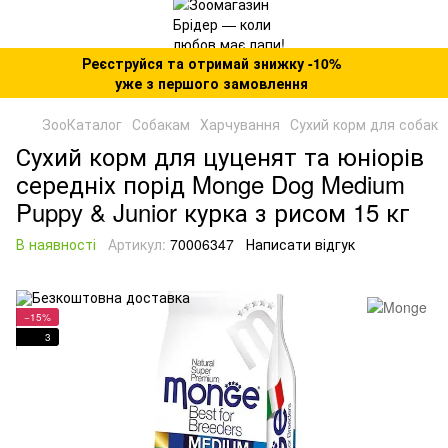
Реєструйся та отримай знижку -10%
уже з першого замовлення
ЗооКаталог
Собакам
Харчування
Сухий корм для собак
Сухий корм для цуценят та юніорів
середніх порід Monge Dog Medium
Puppy & Junior курка з рисом 15 кг
В наявності
Артикул:
70006347
Написати відгук
−15%
3