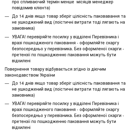
про спливаючий термін менше місяців менеджер
повідомив клієнта)
До 14 днів якщо товар зберіг цілісність паковавання та
не ушкоджений вид (лоістичні витрати тоді лягають на
замовника)
УВАГА! перевіряйте посилку у відділені Перевізника і
вразі пошкодженого паковання - оформляйте скаргу
безпосередньо у перевізника. Без оформленої скарги -
претензії по пошкодженню паковання можуть бути
відхилені
Повернення товару відбувається згідно із діючим
законодавством України
До 14 днів якщо товар зберіг цілісність паковавання та
не ушкоджений вид (лоістичні витрати тоді лягають на
замовника)
УВАГА! перевіряйте посилку у відділені Перевізника і
вразі пошкодженого паковання - оформляйте скаргу
безпосередньо у перевізника. Без оформленої скарги -
претензії по пошкодженню паковання можуть бути
відхилені