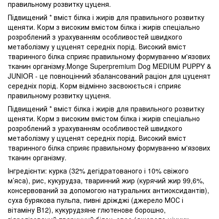
правильному розвитку цуценя.
Підвищений * вміст білка і жирів для правильного розвитку
щеняти. Корм з високим вмістом білка і жирів спеціально
розроблений з урахуванням особливостей швидкого
метаболізму у цуценят середніх порід. Високий вміст
тваринного білка сприяє правильному формуванню м'язових
тканин організму.Monge Superpremium Dog MEDIUM PUPPY &
JUNIOR - це повноцінний збалансований раціон для цуценят
середніх порід. Корм відмінно засвоюється і сприяє
правильному розвитку цуценя.
Підвищений * вміст білка і жирів для правильного розвитку
щеняти. Корм з високим вмістом білка і жирів спеціально
розроблений з урахуванням особливостей швидкого
метаболізму у цуценят середніх порід. Високий вміст
тваринного білка сприяє правильному формуванню м'язових
тканин організму.
Інгредієнти: курка (32% дегідратованого і 10% свіжого
м’яса), рис, кукурудза, тваринний жир (курячий жир 99,6%,
консервований за допомогою натуральних антиоксидантів),
суха бурякова пульпа, пивні дріжджі (джерело МОС і
вітаміну B12), кукурудзяне глютенове борошно,