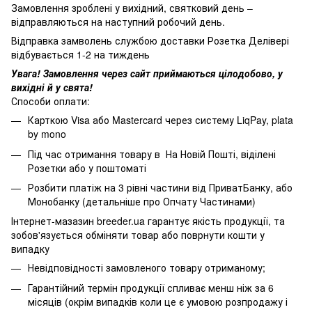
Замовлення зроблені у вихідний, святковий день –
відправляються на наступний робочий день.
Відправка замволень службою доставки Розетка Делівері
відбувається 1-2 на тиждень
Увага! Замовлення через сайт приймаються цілодобово, у
вихідні й у свята!
Способи оплати:
Карткою Visa або Mastercard через систему LiqPay, plata
by mono
Під час отримання товару в На Новій Пошті, віділені
Розетки або у поштоматі
Розбити платіж на 3 рівні частини від ПриватБанку, або
Монобанку (
детальніше про Опчату Частинами
)
Інтернет-мазазин breeder.ua гарантує якість продукції, та
зобов'язується обміняти товар або поврнути кошти у
випадку
Невідповідності замовленого товару отриманому;
Гарантійний термін продукції спливає менш ніж за 6
місяців (окрім випадків коли це є умовою розпродажу і