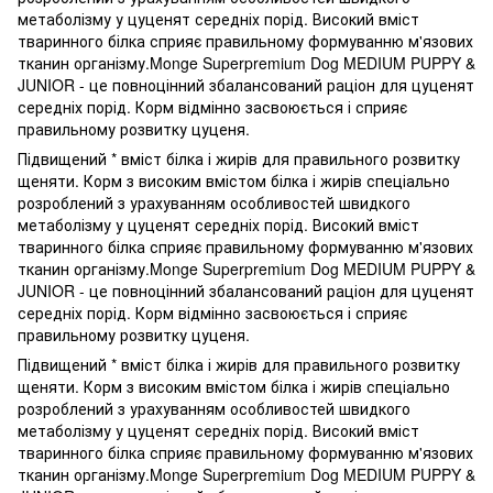
метаболізму у цуценят середніх порід. Високий вміст
тваринного білка сприяє правильному формуванню м'язових
тканин організму.Monge Superpremium Dog MEDIUM PUPPY &
JUNIOR - це повноцінний збалансований раціон для цуценят
середніх порід. Корм відмінно засвоюється і сприяє
правильному розвитку цуценя.
Підвищений * вміст білка і жирів для правильного розвитку
щеняти. Корм з високим вмістом білка і жирів спеціально
розроблений з урахуванням особливостей швидкого
метаболізму у цуценят середніх порід. Високий вміст
тваринного білка сприяє правильному формуванню м'язових
тканин організму.Monge Superpremium Dog MEDIUM PUPPY &
JUNIOR - це повноцінний збалансований раціон для цуценят
середніх порід. Корм відмінно засвоюється і сприяє
правильному розвитку цуценя.
Підвищений * вміст білка і жирів для правильного розвитку
щеняти. Корм з високим вмістом білка і жирів спеціально
розроблений з урахуванням особливостей швидкого
метаболізму у цуценят середніх порід. Високий вміст
тваринного білка сприяє правильному формуванню м'язових
тканин організму.Monge Superpremium Dog MEDIUM PUPPY &