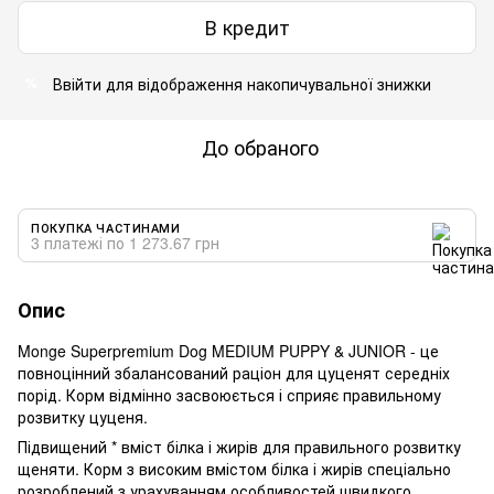
В кредит
Ввійти
для відображення накопичувальної знижки
%
До обраного
ПОКУПКА ЧАСТИНАМИ
3 платежі по 1 273.67 грн
Опис
Monge Superpremium Dog MEDIUM PUPPY & JUNIOR - це
повноцінний збалансований раціон для цуценят середніх
порід. Корм відмінно засвоюється і сприяє правильному
розвитку цуценя.
Підвищений * вміст білка і жирів для правильного розвитку
щеняти. Корм з високим вмістом білка і жирів спеціально
розроблений з урахуванням особливостей швидкого