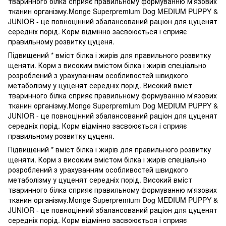
тваринного білка сприяє правильному формуванню м'язових
тканин організму.Monge Superpremium Dog MEDIUM PUPPY &
JUNIOR - це повноцінний збалансований раціон для цуценят
середніх порід. Корм відмінно засвоюється і сприяє
правильному розвитку цуценя.
Підвищений * вміст білка і жирів для правильного розвитку
щеняти. Корм з високим вмістом білка і жирів спеціально
розроблений з урахуванням особливостей швидкого
метаболізму у цуценят середніх порід. Високий вміст
тваринного білка сприяє правильному формуванню м'язових
тканин організму.Monge Superpremium Dog MEDIUM PUPPY &
JUNIOR - це повноцінний збалансований раціон для цуценят
середніх порід. Корм відмінно засвоюється і сприяє
правильному розвитку цуценя.
Підвищений * вміст білка і жирів для правильного розвитку
щеняти. Корм з високим вмістом білка і жирів спеціально
розроблений з урахуванням особливостей швидкого
метаболізму у цуценят середніх порід. Високий вміст
тваринного білка сприяє правильному формуванню м'язових
тканин організму.Monge Superpremium Dog MEDIUM PUPPY &
JUNIOR - це повноцінний збалансований раціон для цуценят
середніх порід. Корм відмінно засвоюється і сприяє