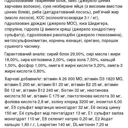
гідролізований тваринний білок, овес (джерело цінних
харчових волокон), сухе незбиране яйце (з високим вмістом
цінних білків), риба (дегідратований лосось), риб’ячий жир
(масло лосося), КОС (ксілоолігосахаріди 3 г / кг),
гідролізовані дріжджі (джерело МОС), юка Шидигера,
спіруліна, гідроліз Ці вимоги хрящі (джерело хондроїтину
сульфату), гідролізовані ракоподібні (джерело глюкозаміна),
метілсульфонілметан, корнень ехінацеї, орегано, порошок
сушеного часнику.
Гарантований аналіз: сирий білок 29,00%, сирі масла і жири
18,00%, сира клітковина 2,00%, сира зола 7,50%, кальцій
1,50%, фосфор 1,00%, омега-6 жирні кислоти 5,20%, омега-3
жирні кислоти 0,80%.
Харчові добавки/кг: вітамін А 26 000 МО, вітамін D3 1820 МО,
вітамін Е 200 мг, вітамін В1 20 мг, вітамін В2 25 мг, вітамін
В6 12 мг, вітамін В12 240 мг, біотин 32 мг, нікотинова
кислота 50 мг, вітамін С 175 мг, пантотенова кислота 30 мг,
фолієва кислота 2,8 мг, холіну хлорид 3200 мг, інозитол 6,00
мг, Е5 сульфат марганцю моногідрат 32 мг, Е6 оксид цинку
150 мг, Е4 сульфат міді пентагідрат 13 мг, Е1 сульфат заліза
моногідрат 110 мг, Е8 селенит натрію 0,20 мг, Е2 йодат
кальцію 1,80 г.г, L-карнітин 140 мг, DL-метіонін 7,20 м