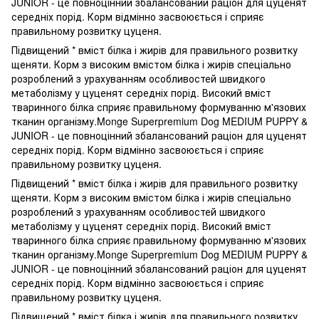
JUNIOR - це повноцінний збалансований раціон для цуценят
середніх порід. Корм відмінно засвоюється і сприяє
правильному розвитку цуценя.
Підвищений * вміст білка і жирів для правильного розвитку
щеняти. Корм з високим вмістом білка і жирів спеціально
розроблений з урахуванням особливостей швидкого
метаболізму у цуценят середніх порід. Високий вміст
тваринного білка сприяє правильному формуванню м'язових
тканин організму.Monge Superpremium Dog MEDIUM PUPPY &
JUNIOR - це повноцінний збалансований раціон для цуценят
середніх порід. Корм відмінно засвоюється і сприяє
правильному розвитку цуценя.
Підвищений * вміст білка і жирів для правильного розвитку
щеняти. Корм з високим вмістом білка і жирів спеціально
розроблений з урахуванням особливостей швидкого
метаболізму у цуценят середніх порід. Високий вміст
тваринного білка сприяє правильному формуванню м'язових
тканин організму.Monge Superpremium Dog MEDIUM PUPPY &
JUNIOR - це повноцінний збалансований раціон для цуценят
середніх порід. Корм відмінно засвоюється і сприяє
правильному розвитку цуценя.
Підвищений * вміст білка і жирів для правильного розвитку