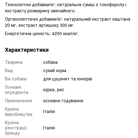
Технологічні добавки/кг: натуральна суміш з токоферолу і
екстракту розмарину звичайного.
Органолептичні добавки/кг: натуральний екстракт каштана
20 мг, екстракт артишоку 300 мг.
Енергетична цінність: 4200 ккал/кг.
Характеристики
Тварина
собака
Вид
сухий корм
Вік собаки
для цуценят та юніорів
Основні
курка, рис
інгредієнти
Призначення
основне годування
Країна
Італія
виробництва
Країна
реєстрації
Італія
бренду