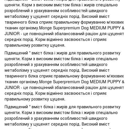
щеняти. Корм з високим вмістом білка і жирів спеціально
розроблений з урахуванням особливостей швидкого
метаболізму у цуценят середніх порід. Високий вміст
тваринного білка сприяє правильному формуванню м'язових
тканин організму.Monge Superpremium Dog MEDIUM PUPPY &
JUNIOR - це повноцінний збалансований раціон для цуценят
середніх порід. Корм відмінно засвоюється і сприяє
правильному розвитку цуценя.
Підвищений * вміст білка і жирів для правильного розвитку
щеняти. Корм з високим вмістом білка і жирів спеціально
розроблений з урахуванням особливостей швидкого
метаболізму у цуценят середніх порід. Високий вміст
тваринного білка сприяє правильному формуванню м'язових
тканин організму.Monge Superpremium Dog MEDIUM PUPPY &
JUNIOR - це повноцінний збалансований раціон для цуценят
середніх порід. Корм відмінно засвоюється і сприяє
правильному розвитку цуценя.
Підвищений * вміст білка і жирів для правильного розвитку
щеняти. Корм з високим вмістом білка і жирів спеціально
розроблений з урахуванням особливостей швидкого
метаболізму у цуценят середніх порід. Високий вміст