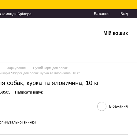
Бажання
Вхід
о команди Брідера
Мій кошик
Харчування
Сухий корм для собак
 корм Skipper для собак, курка та яловичина, 10 кг
я собак, курка та яловичина, 10 кг
168505
Написати відгук
В бажання
опичувальної знижки