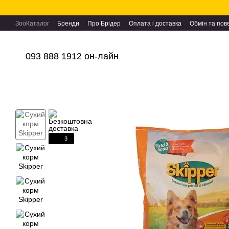
Перейти до основного контенту
ЗооКаталог
Бренди
Про Брідер
Оплата і доставка
Обмін та по
093 888 1912 он-лайн
3