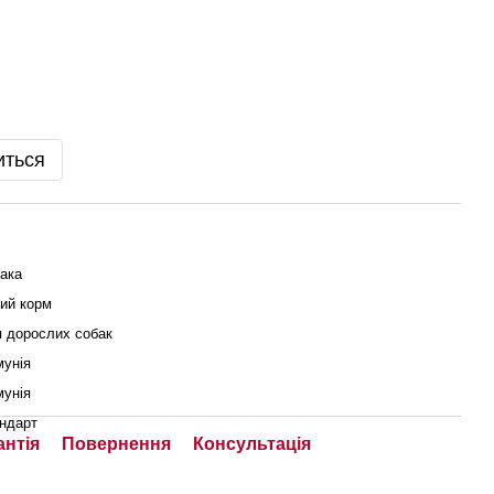
иться
ака
ий корм
 дорослих собак
унія
унія
ндарт
антія
Повернення
Консультація