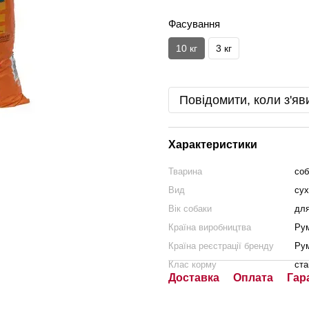
Фасування
10 кг
3 кг
Повідомити, коли з'яв
Характеристики
Тварина
соб
Вид
сух
Вік собаки
для
Країна виробництва
Рум
Країна реєстрації бренду
Рум
Клас корму
ста
Доставка
Оплата
Гар