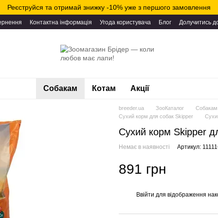
Реєструйся та отримай знижку -10% уже з першого замовлення
вернення
Контактна інформація
Угода користувача
Блог
Долучитись д
Собакам
Котам
Акції
breeder.ua
ЗооКаталог
Собакам
Сухий корм для собак Skipper
Сухий
Сухий корм Skipper дл
Немає в наявності
Артикул: 1111
891 грн
Ввійти
для відображення нак
%