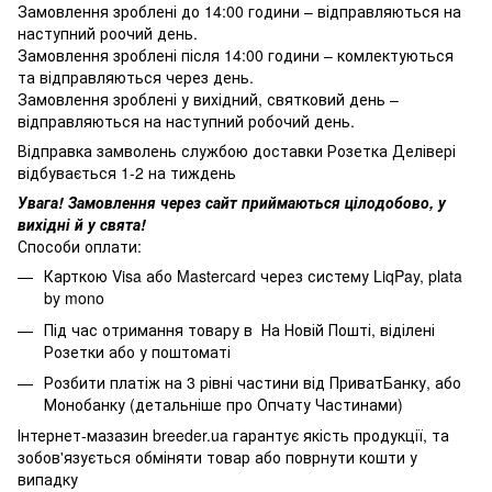
Замовлення зроблені до 14:00 години – відправляються на
наступний роочий день.
Замовлення зроблені після 14:00 години – комлектуються
та відправляються через день.
Замовлення зроблені у вихідний, святковий день –
відправляються на наступний робочий день.
Відправка замволень службою доставки Розетка Делівері
відбувається 1-2 на тиждень
Увага! Замовлення через сайт приймаються цілодобово, у
вихідні й у свята!
Способи оплати:
Карткою Visa або Mastercard через систему LiqPay, plata
by mono
Під час отримання товару в На Новій Пошті, віділені
Розетки або у поштоматі
Розбити платіж на 3 рівні частини від ПриватБанку, або
Монобанку (
детальніше про Опчату Частинами
)
Інтернет-мазазин breeder.ua гарантує якість продукції, та
зобов'язується обміняти товар або поврнути кошти у
випадку