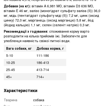
Добавки (на кг):
вітамін A 6,981 МО, вітамін D3 636 МО,
вітамін E 46 мг, залізо (моногідрат сульфату заліза (II)) 36,0
мг, мідь (пентагідрат сульфату міді (II)) 7,2 мг, цинк (оксид
цинку) 72,0 мг, марганець (оксид марганцю) 5,8 мг, йод
(йодид кальцію) 1,1 мг, селен (селеніт натрію) 0,3 мг.
Рекомендації з годування
: споживання корму варто
розподілити на кілька прийомів їжі. Забезпечте для
улюбленця наявність свіжої питної води.
Вага собаки, кг
Добова норма, г
5-10
111-186
10-25
186-413
25-45
413-714
45+
714+
Характеристики
Тварина
собака