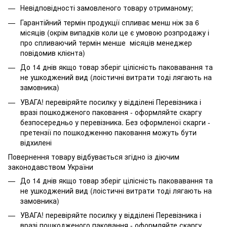
Невідповідності замовленого товару отриманому;
Гарантійний термін продукції спливає менш ніж за 6
місяців (окрім випадків коли це є умовою розпродажу і
про спливаючий термін менше місяців менеджер
повідомив клієнта)
До 14 днів якщо товар зберіг цілісність паковавання та
не ушкоджений вид (лоістичні витрати тоді лягають на
замовника)
УВАГА! перевіряйте посилку у відділені Перевізника і
вразі пошкодженого паковання - оформляйте скаргу
безпосередньо у перевізника. Без оформленої скарги -
претензії по пошкодженню паковання можуть бути
відхилені
Повернення товару відбувається згідно із діючим
законодавством України
До 14 днів якщо товар зберіг цілісність паковавання та
не ушкоджений вид (лоістичні витрати тоді лягають на
замовника)
УВАГА! перевіряйте посилку у відділені Перевізника і
вразі пошкодженого паковання - оформляйте скаргу