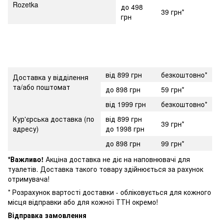
Rozetka
до 498
39 грн*
грн
від 899 грн
безкоштовно*
Доставка у відділення
та/або поштомат
до 898 грн
59 грн*
від 1999 грн
безкоштовно*
Кур'єрська доставка (по
від 899 грн
39 грн*
адресу)
до 1998 грн
до 898 грн
99 грн*
*Важливо!
Акціна доставка не діє на наповнювачі для
туалетів. Доставка такого товару здійнюється за рахунок
отримувача!
* Розрахунок вартості доставки - обліковується для кожного
місця відправки або для кожної ТТН окремо!
Відправка замовлення