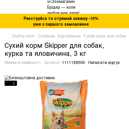
Реєструйся та отримай знижку -10%
уже з першого замовлення
ЗооКаталог
Собакам
Харчування
Сухий корм для собак
Сухий корм Skipper для собак,
курка та яловичина, 3 кг
Немає в наявності
Артикул:
1111168506
Написати відгук
3