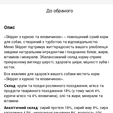
До обраного
Опис
«Skipper з куркою та яловичиною» – повноцінний сухий корм
для собак, створений з турботою та відповідальністю.
Меню Skipper підтримує життєрадісність вашого улюбленця
завдяки натуральним інгредієнтам і поєднанню білків, жирів,
вітамінів і мінералів. Збалансований склад корму сприяє
прекрасному вигляду шерсті, здоров’ю шкіри, міцності зубів і
кісток.
Все важливе для здоров’я вашого собаки містить корм
«Skipper з куркою та яловичиною».
Склад
: крупи та похідні рослинного походження, м'ясо та
продукти тваринного походження 18% (у тому числі 4%
куряче м'ясо та 4% яловичина), олії та жири, мінерали та
вітаміни.
Аналітичний склад
: сирий протеїн 18%, сирий жир 9%, сира
клітковина 4,5%, неорганічні речовини 8%, вологість 10%