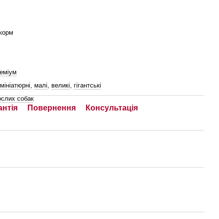
корм
реміум
мініатюрні
,
малі
,
великі
,
гігантські
ослих собак
антія
Повернення
Консультація