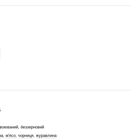
5
воюваний, беззерновий
на
,
м'ясо
,
чорниця
,
журавлина