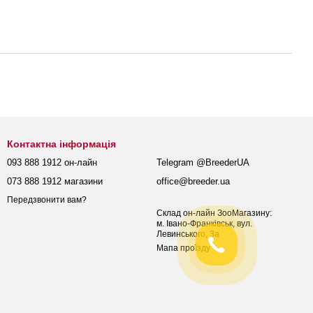
Контактна інформація
093 888 1912 он-лайн
Telegram @BreederUA
073 888 1912 магазини
office@breeder.ua
Передзвонити вам?
Склад он-лайн ЗооМагазину:
м. Івано-Франківськ, вул.
Левинського, 3а
Мапа проїзду