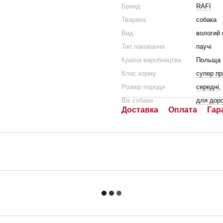
Бренд
RAFI
Тварина
собака
Вид
вологий 
Тип паковання
паучі
Країна виробництва
Польща
Клас корму
супер п
Розмір породи
середні
,
Вік собаки
для дор
Доставка
Оплата
Гар