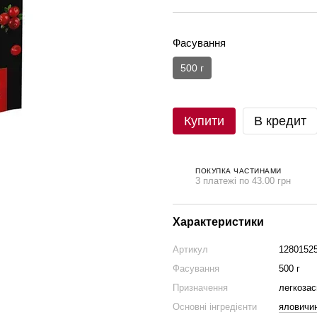
Фасування
500 г
Купити
В кредит
ПОКУПКА ЧАСТИНАМИ
3 платежі по 43.00 грн
Характеристики
Артикул
1280152
Фасування
500 г
Призначення
легкозас
Основні інгредієнти
яловичи