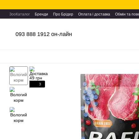
Перейти до основного контенту
ЗооКаталог
Бренди
Про Брідер
Оплата і доставка
Обмін та по
093 888 1912 он-лайн
3