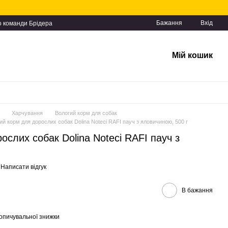
Бажання
Вхід
о команди Брідера
Мій кошик
Харчування
Вологий корм для собак
ий корм для дорослих собак Dolina Noteci RAFI пауч з яловичиною, 500 г
ослих собак Dolina Noteci RAFI пауч з
Написати відгук
В бажання
опичувальної знижки