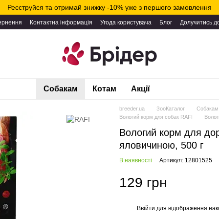
Реєструйся та отримай знижку -10% уже з першого замовлення
вернення
Контактна інформація
Угода користувача
Блог
Долучитись д
Собакам
Котам
Акції
breeder.ua
ЗооКаталог
Собакам
Вологий корм для собак RAFI
Волог
Вологий корм для дор
яловичиною, 500 г
В наявності
Артикул: 12801525
129 грн
Ввійти
для відображення нак
%