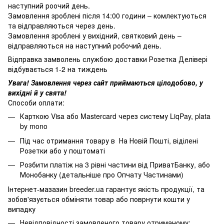
наступний роочий день.
Замовлення зроблені після 14:00 години – комлектуються
та відправляються через день.
Замовлення зроблені у вихідний, святковий день –
відправляються на наступний робочий день.
Відправка замволень службою доставки Розетка Делівері
відбувається 1-2 на тиждень
Увага! Замовлення через сайт приймаються цілодобово, у
вихідні й у свята!
Способи оплати:
Карткою Visa або Mastercard через систему LiqPay, plata
by mono
Під час отримання товару в На Новій Пошті, віділені
Розетки або у поштоматі
Розбити платіж на 3 рівні частини від ПриватБанку, або
Монобанку (
детальніше про Опчату Частинами
)
Інтернет-мазазин breeder.ua гарантує якість продукції, та
зобов'язується обміняти товар або поврнути кошти у
випадку
Невідповідності замовленого товару отриманому;