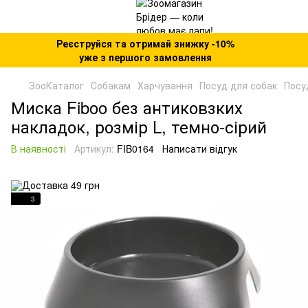
Реєструйся та отримай знижку -10%
уже з першого замовлення
ЗооКаталог
Собакам
Харчування
Посуд для собак
Посу
Миска Fiboo без антиковзких
накладок, розмір L, темно-сірий
В наявності
Артикул:
FIB0164
Написати відгук
3