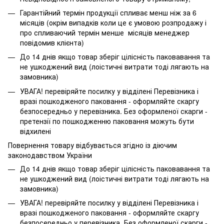
Гарантійний термін продукції спливає менш ніж за 6
місяців (окрім випадків коли це є умовою розпродажу і
про спливаючий термін менше місяців менеджер
повідомив клієнта)
До 14 днів якщо товар зберіг цілісність паковавання та
не ушкоджений вид (лоістичні витрати тоді лягають на
замовника)
УВАГА! перевіряйте посилку у відділені Перевізника і
вразі пошкодженого паковання - оформляйте скаргу
безпосередньо у перевізника. Без оформленої скарги -
претензії по пошкодженню паковання можуть бути
відхилені
Повернення товару відбувається згідно із діючим
законодавством України
До 14 днів якщо товар зберіг цілісність паковавання та
не ушкоджений вид (лоістичні витрати тоді лягають на
замовника)
УВАГА! перевіряйте посилку у відділені Перевізника і
вразі пошкодженого паковання - оформляйте скаргу
безпосередньо у перевізника. Без оформленої скарги -