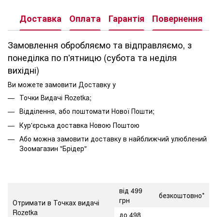
Доставка
Оплата
Гарантія
Повернення
К
Замовлення обробляємо та відправляємо, з
понеділка по п'ятницю (субота та неділя
вихідні)
Ви можете замовити Доставку у
Точки Видачі Rozetka;
Відділення, або поштомати Нової Пошти;
Кур'єрська доставка Новою Поштою
Або можна замовити доставку в найближчий улюблений
Зоомагазин "Брідер"
від 499
безкоштовно*
грн
Отримати в Точках видачі
Rozetka
до 498