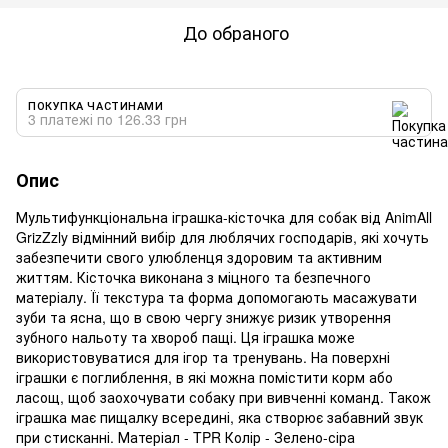
До обраного
ПОКУПКА ЧАСТИНАМИ
3 платежі по 126.33 грн
Опис
Мультифункціональна іграшка-кісточка для собак від AnimAll
GrizZzly відмінний вибір для люблячих господарів, які хочуть
забезпечити свого улюбленця здоровим та активним
життям. Кісточка виконана з міцного та безпечного
матеріалу. Її текстура та форма допомогають масажувати
зуби та ясна, що в свою чергу знижує ризик утворення
зубного нальоту та хвороб пащі. Ця іграшка може
використовуватися для ігор та тренувань. На поверхні
іграшки є поглиблення, в які можна помістити корм або
ласощ, щоб заохочувати собаку при вивченні команд. Також
іграшка має пищалку всередині, яка створює забавний звук
при стисканні. Матеріал - TPR Колір - Зелено-сіра