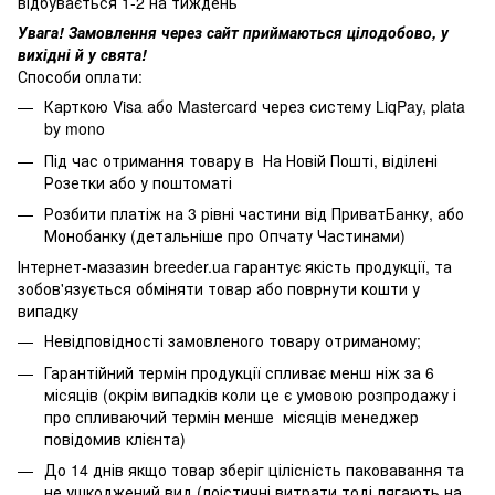
відбувається 1-2 на тиждень
Увага! Замовлення через сайт приймаються цілодобово, у
вихідні й у свята!
Способи оплати:
Карткою Visa або Mastercard через систему LiqPay, plata
by mono
Під час отримання товару в На Новій Пошті, віділені
Розетки або у поштоматі
Розбити платіж на 3 рівні частини від ПриватБанку, або
Монобанку (
детальніше про Опчату Частинами
)
Інтернет-мазазин breeder.ua гарантує якість продукції, та
зобов'язується обміняти товар або поврнути кошти у
випадку
Невідповідності замовленого товару отриманому;
Гарантійний термін продукції спливає менш ніж за 6
місяців (окрім випадків коли це є умовою розпродажу і
про спливаючий термін менше місяців менеджер
повідомив клієнта)
До 14 днів якщо товар зберіг цілісність паковавання та
не ушкоджений вид (лоістичні витрати тоді лягають на