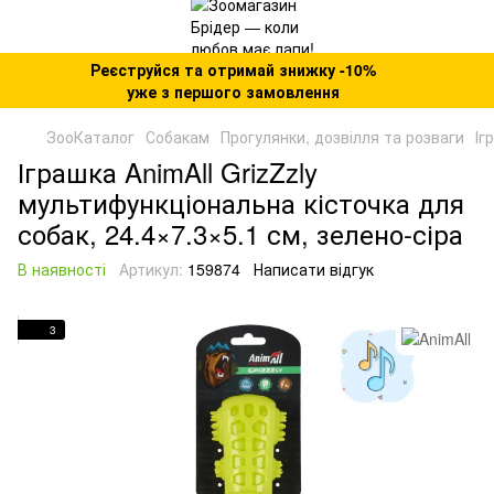
Реєструйся та отримай знижку -10%
уже з першого замовлення
ЗооКаталог
Собакам
Прогулянки, дозвілля та розваги
Іг
Іграшка AnimAll GrizZzly
мультифункціональна кісточка для
собак, 24.4×7.3×5.1 см, зелено-сіра
В наявності
Артикул:
159874
Написати відгук
3