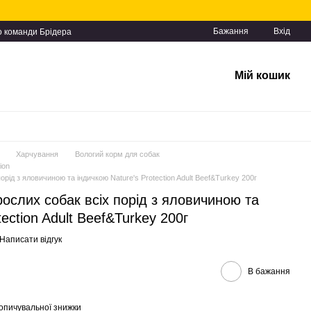
Бажання
Вхід
о команди Брідера
Мій кошик
Харчування
Вологий корм для собак
ion
рід з яловичиною та індичкою Nature's Protection Adult Beef&Turkey 200г
ослих собак всіх порід з яловичиною та
tection Adult Beef&Turkey 200г
Написати відгук
В бажання
опичувальної знижки