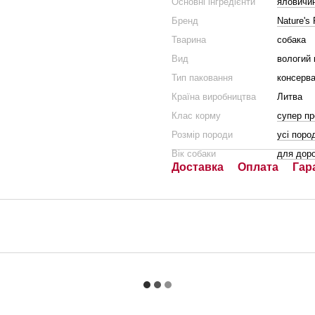
Основні інгредієнти
яловичи
Бренд
Nature's 
Тварина
собака
Вид
вологий 
Тип паковання
консерв
Країна виробництва
Литва
Клас корму
супер п
Розмір породи
усі поро
Вік собаки
для дор
Доставка
Оплата
Гар