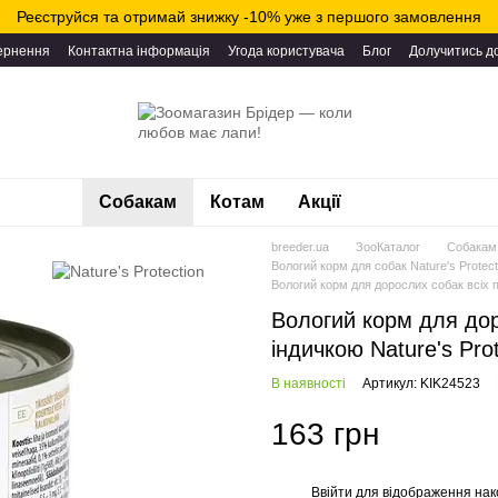
Реєструйся та отримай знижку -10% уже з першого замовлення
вернення
Контактна інформація
Угода користувача
Блог
Долучитись д
Собакам
Котам
Акції
breeder.ua
ЗооКаталог
Собакам
Вологий корм для собак Nature's Protect
Вологий корм для дорослих собак всіх по
Вологий корм для дор
індичкою Nature's Pro
В наявності
Артикул: KIK24523
163 грн
Ввійти
для відображення нак
%