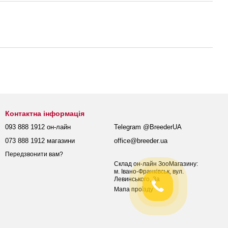
Контактна інформація
093 888 1912 он-лайн
Telegram @BreederUA
073 888 1912 магазини
office@breeder.ua
Передзвонити вам?
Склад он-лайн ЗооМагазину:
м. Івано-Франківськ, вул.
Левинського, 3а
Мапа проїзду