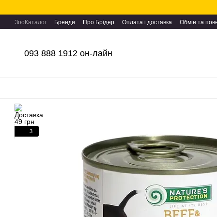
Перейти до основного контенту
ЗооКаталог
Бренди
Про Брідер
Оплата і доставка
Обмін та по
093 888 1912 он-лайн
3