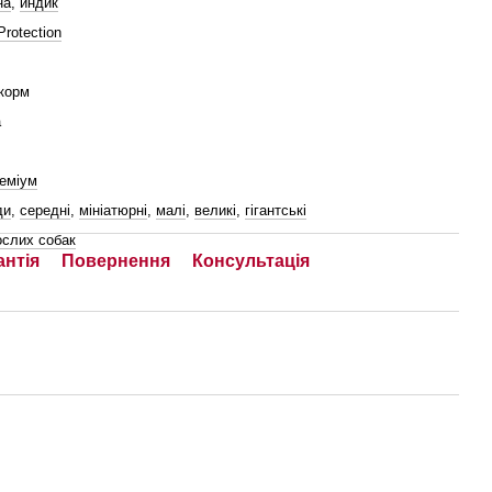
на
,
индик
Protection
корм
а
реміум
ди
,
середні
,
мініатюрні
,
малі
,
великі
,
гігантські
ослих собак
антія
Повернення
Консультація