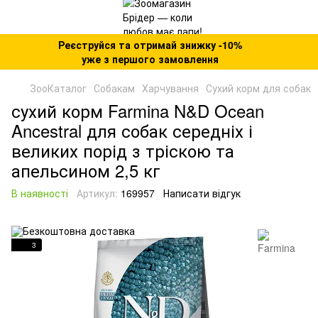
Реєструйся та отримай знижку -10%
уже з першого замовлення
ЗооКаталог
Собакам
Харчування
Сухий корм для собак
сухий корм Farmina N&D Ocean
Ancestral для собак середніх і
великих порід з тріскою та
апельсином 2,5 кг
В наявності
Артикул:
169957
Написати відгук
3