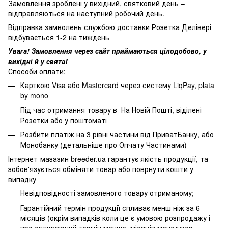
Замовлення зроблені у вихідний, святковий день –
відправляються на наступний робочий день.
Відправка замволень службою доставки Розетка Делівері
відбувається 1-2 на тиждень
Увага! Замовлення через сайт приймаються цілодобово, у
вихідні й у свята!
Способи оплати:
Карткою Visa або Mastercard через систему LiqPay, plata
by mono
Під час отримання товару в На Новій Пошті, віділені
Розетки або у поштоматі
Розбити платіж на 3 рівні частини від ПриватБанку, або
Монобанку (
детальніше про Опчату Частинами
)
Інтернет-мазазин breeder.ua гарантує якість продукції, та
зобов'язується обміняти товар або поврнути кошти у
випадку
Невідповідності замовленого товару отриманому;
Гарантійний термін продукції спливає менш ніж за 6
місяців (окрім випадків коли це є умовою розпродажу і
про спливаючий термін менше місяців менеджер