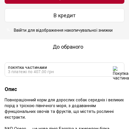
В кредит
Ввійти
для відображення накопичувальної знижки
%
До обраного
ПОКУПКА ЧАСТИНАМИ
3 платежі по 407.00 грн
Опис
Повнораціонний корм для дорослих собак середніх і великих
порід з тріскою північного моря, з додаванням
функціональних овочів та фруктів, що містять рослинні
екстракти.
N&D Ocean — це нова лінія Farmina з джерелом білка,