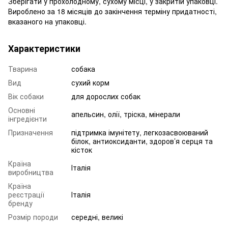
Зберігати у прохолодному, сухому місці, у закритій упаковці.
Вироблено за 18 місяців до закінчення терміну придатності,
вказаного на упаковці.
Характеристики
Тварина
собака
Вид
сухий корм
Вік собаки
для дорослих собак
Основні
апельсин, олії, тріска, мінерали
інгредієнти
Призначення
підтримка імунітету, легкозасвоюваний
білок, антиоксиданти, здоров’я серця та
кісток
Країна
Італія
виробництва
Країна
реєстрації
Італія
бренду
Розмір породи
середні, великі