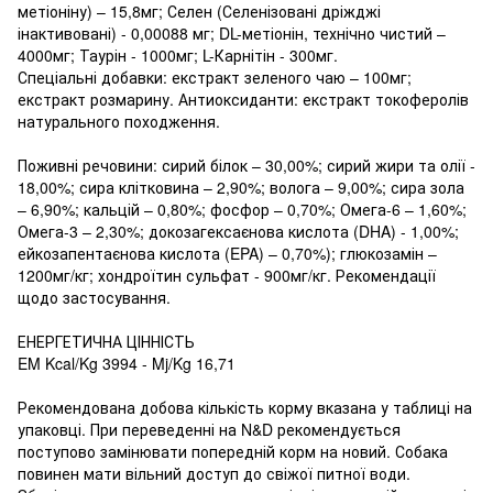
метіоніну) – 15,8мг; Селен (Селенізовані дріжджі
інактивовані) - 0,00088 мг; DL-метіонін, технічно чистий –
4000мг; Таурін - 1000мг; L-Карнітін - 300мг.
Спеціальні добавки: екстракт зеленого чаю – 100мг;
екстракт розмарину. Антиоксиданти: екстракт токоферолів
натурального походження.
Поживні речовини: сирий білок – 30,00%; сирий жири та олії -
18,00%; сира клітковина – 2,90%; волога – 9,00%; сира зола
– 6,90%; кальцій – 0,80%; фосфор – 0,70%; Омега-6 – 1,60%;
Омега-3 – 2,30%; докозагексаєнова кислота (DHA) - 1,00%;
ейкозапентаєнова кислота (EPA) – 0,70%); глюкозамін –
1200мг/кг; хондроїтин сульфат - 900мг/кг. Рекомендації
щодо застосування.
ЕНЕРГЕТИЧНА ЦІННІСТЬ
EM Kcal/Kg 3994 - Mj/Kg 16,71
Рекомендована добова кількість корму вказана у таблиці на
упаковці. При переведенні на N&D рекомендується
поступово замінювати попередній корм на новий. Собака
повинен мати вільний доступ до свіжої питної води.