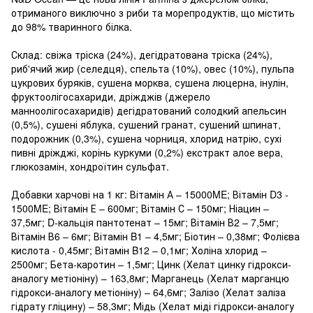
отриманого виключно з риби та морепродуктів, що містить
до 98% тваринного білка.
Склад: свіжа тріска (24%), дегідратована тріска (24%),
риб'ячий жир (селедця), спельта (10%), овес (10%), пульпа
цукрових буряків, сушена морква, сушена люцерна, інулін,
фруктоолігосахариди, дріжджів (джерело
манноолігосахаридів) дегідратований солодкий апельсин
(0,5%), сушені яблука, сушений гранат, сушений шпинат,
подорожник (0,3%), сушена чорниця, хлорид натрію, сухі
пивні дріжджі, корінь куркуми (0,2%) екстракт алое вера,
глюкозамін, хондроїтин сульфат.
Добавки харчові на 1 кг: Вітамін А – 15000ME; Вітамін D3 -
1500ME; Вітамін Е – 600мг; Вітамін С – 150мг; Ніацин –
37,5мг; D-кальція пантотенат – 15мг; Вітамін В2 – 7,5мг;
Вітамін В6 – 6мг; Вітамін B1 – 4,5мг; Біотин – 0,38мг; Фолієва
кислота - 0,45мг; Вітамін B12 – 0,1мг; Холіна хлорид –
2500мг; Бета-каротин – 1,5мг; Цинк (Хелат цинку гідрокси-
аналогу метіоніну) – 163,8мг; Марганець (Хелат марганцю
гідрокси-аналогу метіоніну) – 64,6мг; Залізо (Хелат заліза
гідрату гліцину) – 58,3мг; Мідь (Хелат міді гідрокси-аналогу