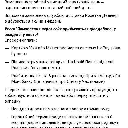
Замовлення зроблені у вихідний, святковий день –
відправляються на наступний робочий день.
Відправка замволень службою доставки Розетка Делівері
відбувається 1-2 на тиждень
Увага! Замовлення через сайт приймаються цілодобово, у
вихідні й у свята!
Способи оплати:
Карткою Visa або Mastercard через систему LiqPay, plata
by mono
Під час отримання товару в На Новій Пошті, віділені
Розетки або у поштоматі
Розбити платіж на 3 рівні частини від ПриватБанку, або
Монобанку (
детальніше про Опчату Частинами
)
Інтернет-мазазин breeder.ua гарантує якість продукції, та
зобов'язується обміняти товар або поврнути кошти у
випадку
Невідповідності замовленого товару отриманому;
Гарантійний термін продукції спливає менш ніж за 6
місяців (окрім випадків коли це є умовою розпродажу і
про спливаючий термін менше місяців менеджер