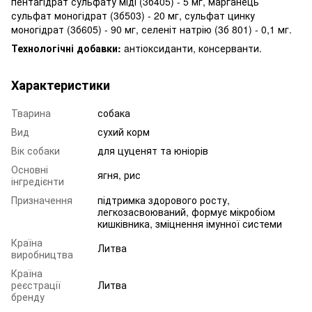
пентагідрат сульфату міді (3б405) - 5 мг, марганець
сульфат моногідрат (3б503) - 20 мг, сульфат цинку
моногідрат (3б605) - 90 мг, селеніт натрію (3б 801) - 0,1 мг.
Технологічні добавки:
aнтіоксиданти, консерванти.
Характеристики
Тварина
собака
Вид
сухий корм
Вік собаки
для цуценят та юніорів
Основні
ягня, рис
інгредієнти
Призначення
підтримка здорового росту,
легкозасвоюваний, формує мікробіом
кишківника, зміцнення імунної системи
Країна
Литва
виробництва
Країна
реєстрації
Литва
бренду