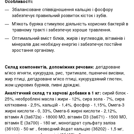
Особливості:
Збалансоване співвідношення кальцію і фосфору
забезпечує правильний розвиток кісток і зубів.
М'якоть буряка стимулює діяльність корисних бактерій в
травному тракті і забезпечує хороше травлення.
Оптимальний вміст білків, жирів і вуглеводів, вітамінів і
мінералів дає необхідну енергію і забезпечує постійне
зростання організму.
Склад компонентів, допоміжних речовин:
дегідроване
м'ясо ягняти, кукурудза, рис, тритикале, пшеничні висівки,
жир птиці, дегідроване м'ясо птиці, кукурудзяний глютен,
жом цукрових буряків, пивні дріжджі.
Аналітичний склад та харчові добавки в 1 кг:
сирий білок -
25%, необроблені масла і жири - 12%, сира зола - 7%, сира
клітковина - 2,5%, кальцій - 1,4%, фосфор - 1,15%, Омега-3
жирні кислоти - 0, 33%, Омега-6 жирні кислоти - 2,12%,
вітамін A (3a672a) - 18000 MО, вітамін D3 (3a671) - 1500 MО,
вітамін E (3a700) - 180 мг, моногідрат сульфату заліза
(3б103) - 50 мг , безводний йодат кальцію (3б202) - 1,5 мг,