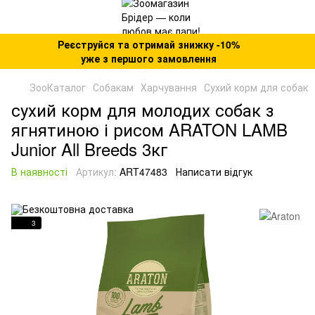
Реєструйся та отримай знижку -10%
уже з першого замовлення
ЗооКаталог
Собакам
Харчування
Сухий корм для собак
сухий корм для молодих собак з
ягнятиною і рисом ARATON LAMB
Junior All Breeds 3кг
В наявності
Артикул:
ART47483
Написати відгук
3