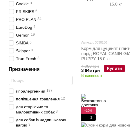
3
Cookie
6
FRISKIES
34
PRO PLAN
4
EuroDog
19
Gemon
6
SIMBA
Артикул: 3030150
Корм для цуценят гіган
3
Skipper
порід ROYAL CANIN GI
3
True Fresh
PUPPY 15.0 кг
4 050 грн
Купити
Призначення
3 645 грн
В наявності
187
гіпоалергенний
12
поліпшення травлення
для старіючих та
−10%
3
малоактивних собак
3
для собак із надлишковою
3
вагою