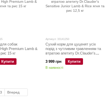
15
Артикул: 33141250
 для собак
Сухий корм для цуценят усіх
s High Premium Lamb &
порід з чутливим травленням та
 рис 15 кг
втратою апетиту Dr.Clauder's
Sensitive Junior Lamb & Rice ягня
Купити
3 999 грн
Купити
та рис 12,5 кг
В наявності
3
Вперед