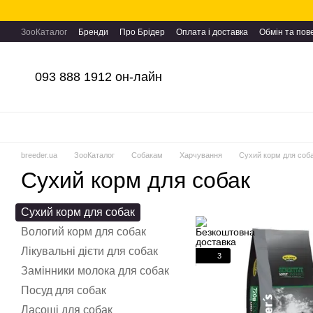
Перейти до основного контенту
ЗооКаталог
Бренди
Про Брідер
Оплата і доставка
Обмін та по
093 888 1912 он-лайн
breeder.ua
ЗооКаталог
Собакам
Харчування
Сухий корм для соб
Сухий корм для собак
Сухий корм для собак
Вологий корм для собак
Лікувальні дієти для собак
3
Замінники молока для собак
Посуд для собак
Ласощі для собак