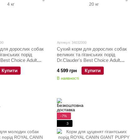
00
Артикул: 34032000
 для дорослих собак
Сухий корм для дорослих собак
іганських порід
великих та гіганських порід
 Best Choice Adult
Dr.Clauder's Best Choice Adult
Large 20 кг
Купити
4 599 грн
Купити
В наявності
−7%
3