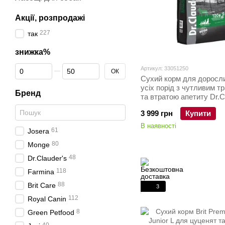
Акції, розпродажі
227
так
знижка%
Від знижка%
До знижка%
Артикул: 33051250
ОК
Сухий корм для доросл
усіх порід з чутливим 
Бренд
та втратою апетиту Dr.C
Sensitive Adult Lamb & R
3 999 грн
Купити
та рис 12,5 кг
В наявності
61
Josera
80
Monge
48
Dr.Clauder's
118
Farmina
88
Brit Care
3
112
Royal Canin
8
Green Petfood