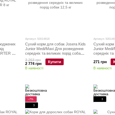
Артикул: 50014818
Артикул: 500148
роджених
Сухий корм для собак Josera Kids
Сухий корм 
рід
Junior Medi/Maxi Для розведення
Junior Medi
ARTER 8
середніх та великих порід собак
середніх та
12,5 кг
900 г
3 263 грн
Купити
271 грн
2 774 грн
В наявності
В наявності
−7%
3
3