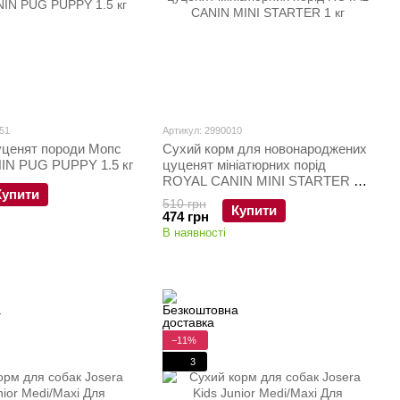
51
Артикул: 2990010
уценят породи Мопс
Сухий корм для новонароджених
N PUG PUPPY 1.5 кг
цуценят мініатюрних порід
ROYAL CANIN MINI STARTER 1
Купити
кг
510 грн
Купити
474 грн
В наявності
−11%
3