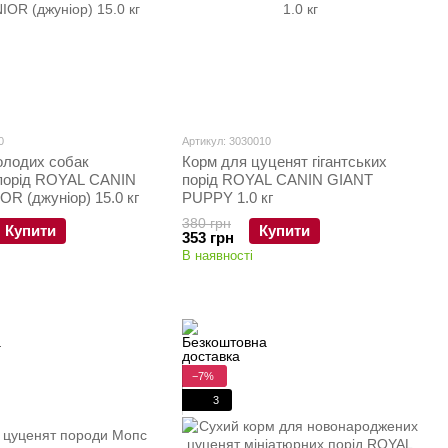
0
Артикул: 3030010
олодих собак
Корм для цуценят гігантських
 порід ROYAL CANIN
порід ROYAL CANIN GIANT
R (джуніор) 15.0 кг
PUPPY 1.0 кг
380 грн
Купити
Купити
353 грн
В наявності
−7%
3