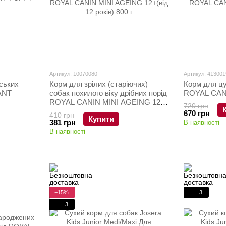
Артикул: 10070080
Артикул: 413001
тських
Корм для зрілих (старіючих)
Корм для ц
ANT
собак похилого віку дрібних порід
ROYAL CANI
ROYAL CANIN MINI AGEING 12+
720 грн
(від 12 років) 800 г
670 грн
410 грн
Купити
381 грн
В наявності
В наявності
−15%
3
3