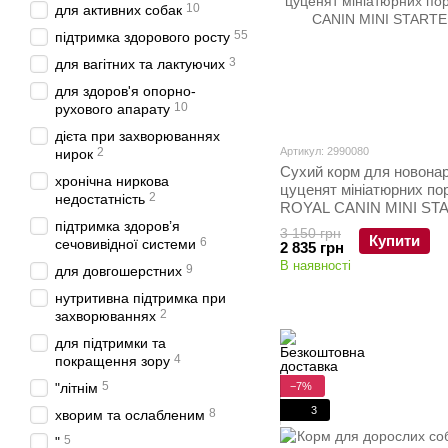
10
для активних собак
55
підтримка здорового росту
3
для вагітних та лактуючих
для здоров'я опорно-
10
рухового апарату
дієта при захворюваннях
2
Артикул: 2990080
нирок
Сухий корм для новона
хронічна ниркова
цуценят мініатюрних по
2
недостатність
ROYAL CANIN MINI ST
кг
підтримка здоров’я
3 150 грн
Купити
6
сечовивідної системи
2 835 грн
В наявності
9
для довгошерстних
нутритивна підтримка при
2
захворюваннях
для підтримки та
4
покращення зору
5
−7%
"літнім
3
8
хворим та ослабленим
5
"