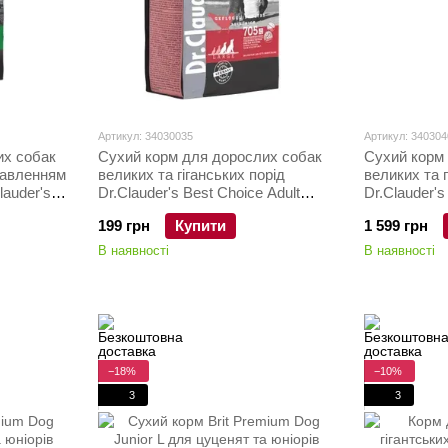
Артикул: 34030035
Артикул: 340304
их собак
Сухий корм для дорослих собак
Сухий корм
травленням
великих та гіганських порід
великих та г
lauder's
Dr.Clauder's Best Choice Adult
Dr.Clauder's
ice ягня
Large 350 г
Large 4 кг
199 грн
Купити
1 599 грн
В наявності
В наявності
−18%
−10%
3
3