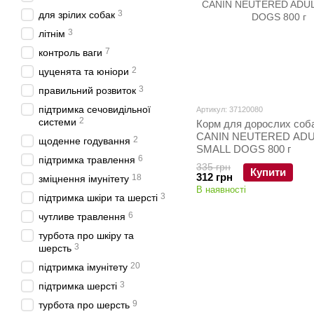
3
для зрілих собак
3
літнім
7
контроль ваги
2
цуценята та юніори
3
правильний розвиток
підтримка сечовидільної
Артикул: 37120080
2
системи
Корм для дорослих со
CANIN NEUTERED ADU
2
щоденне годування
SMALL DOGS 800 г
6
підтримка травлення
335 грн
Купити
312 грн
18
зміцнення імунітету
В наявності
3
підтримка шкіри та шерсті
6
чутливе травлення
турбота про шкіру та
3
шерсть
20
підтримка імунітету
3
підтримка шерсті
9
турбота про шерсть