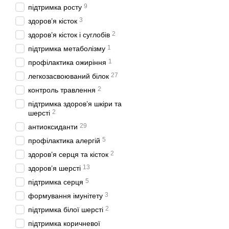
9
підтримка росту
3
здоров’я кісток
2
здоров’я кісток і суглобів
1
підтримка метаболізму
1
профілактика ожиріння
27
легкозасвоюваний білок
2
контроль травлення
підтримка здоров’я шкіри та
2
шерсті
29
антиоксиданти
5
профілактика алергій
2
здоров’я серця та кісток
13
здоров’я шерсті
5
підтримка серця
3
формування імунітету
2
підтримка білої шерсті
підтримка коричневої