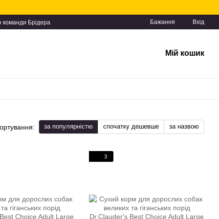
Бажання
Вхід
о команди Брідера
Мій кошик
за популярністю
спочатку дешевше
за назвою
ортування:
3