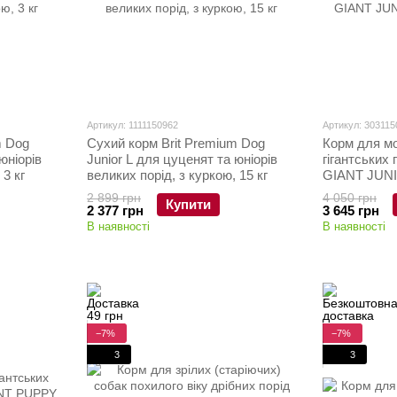
Артикул: 1111150962
Артикул: 303115
m Dog
Сухий корм Brit Premium Dog
Корм для м
юніорів
Junior L для цуценят та юніорів
гігантських
 3 кг
великих порід, з куркою, 15 кг
GIANT JUNIO
2 899 грн
4 050 грн
Купити
2 377 грн
3 645 грн
В наявності
В наявності
−7%
−7%
3
3