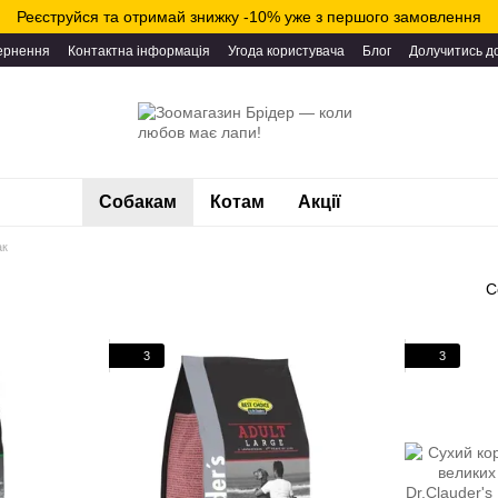
Реєструйся та отримай знижку -10% уже з першого замовлення
вернення
Контактна інформація
Угода користувача
Блог
Долучитись д
Собакам
Котам
Акції
ак
С
3
3