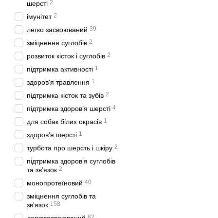
2
шерсті
2
імунітет
39
легко засвоюваний
2
зміцнення суглобів
2
розвиток кісток і суглобів
1
підтримка активності
1
здоров'я травлення
2
підтримка кісток та зубів
4
підтримка здоров’я шерсті
1
для собак білих окрасів
1
здоров'я шерсті
2
турбота про шерсть і шкіру
підтримка здоров’я суглобів
2
та зв’язок
40
монопротеїновий
зміцнення суглобів та
158
зв'язок
82