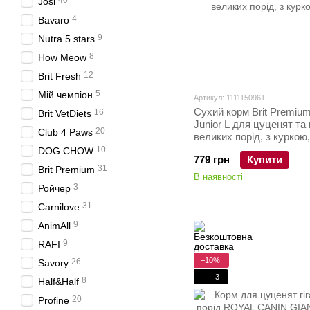
40
Josi
4
Bavaro
9
Nutra 5 stars
8
How Meow
12
Brit Fresh
5
Мій чемпіон
Артикул: 1111150961
Сухий корм Brit Premiu
16
Brit VetDiets
Junior L для цуценят та 
20
Club 4 Paws
великих порід, з куркою,
10
DOG CHOW
779 грн
Купити
31
Brit Premium
В наявності
3
Ройчер
31
Carnilove
9
AnimAll
9
RAFI
−10%
26
Savory
3
8
Half&Half
20
Profine