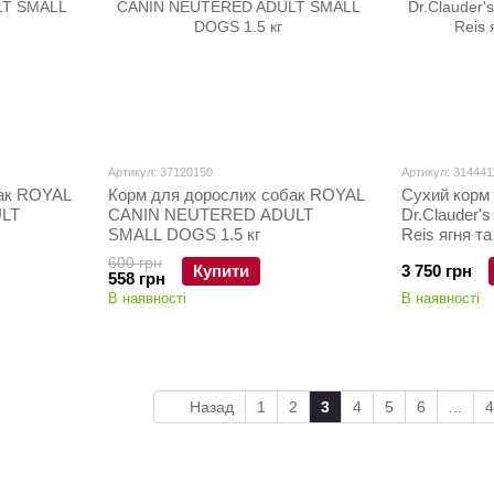
Артикул: 37120150
Артикул: 314441
бак ROYAL
Корм для дорослих собак ROYAL
Сухий корм
LT
CANIN NEUTERED ADULT
Dr.Clauder'
SMALL DOGS 1.5 кг
Reis ягня та
600 грн
Купити
3 750 грн
558 грн
В наявності
В наявності
Назад
1
2
3
4
5
6
...
4