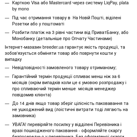
Карткою Visa або Mastercard через систему LiqPay, plata
by mono
Під час отримання товару в На Новій Пошті, віділені
Розетки або у поштоматі
Розбити платіж на 3 рівні частини від ПриватБанку, або
Монобанку (
детальніше про Опчату Частинами
)
Інтернет-мазазин breeder.ua гарантує якість продукції, та
зобов'язується обміняти товар або поврнути кошти у
випадку
Невідповідності замовленого товару отриманому;
Гарантійний термін продукції спливає менш ніж за 6
місяців (окрім випадків коли це є умовою розпродажу і
про спливаючий термін менше місяців менеджер
повідомив клієнта)
До 14 днів якщо товар зберіг цілісність паковавання та
не ушкоджений вид (лоістичні витрати тоді лягають на
замовника)
УВАГА! перевіряйте посилку у відділені Перевізника і
вразі пошкодженого паковання - оформляйте скаргу
безпосередньо у перевізника. Без оформленої скарги -