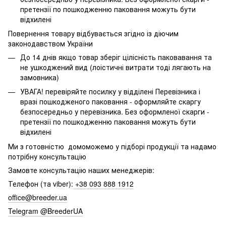
претензії по пошкодженню паковання можуть бути
відхилені
Повернення товару відбувається згідно із діючим
законодавством України
До 14 днів якщо товар зберіг цілісність паковавання та
не ушкоджений вид (лоістичні витрати тоді лягають на
замовника)
УВАГА! перевіряйте посилку у відділені Перевізника і
вразі пошкодженого паковання - оформляйте скаргу
безпосередньо у перевізника. Без оформленої скарги -
претензії по пошкодженню паковання можуть бути
відхилені
Ми з готовністю домоможемо у підборі продукції та надамо
потрібну консультацію
Замовте консультацію наших менеджерів:
Телефон (та viber):
+38 093 888 1912
office@breeder.ua
Telegram @BreederUA