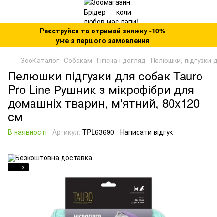
Реєструйся та отримай знижку -10%
уже з першого замовлення
ЗооКаталог
Собакам
Гігієна і догляд
Пелюшки, підгузки 
Пелюшки підгузки для собак Tauro
Pro Line Рушник з мікрофібри для
домашніх тварин, м'ятний, 80x120
см
В наявності
Артикул:
TPL63690
Написати відгук
3