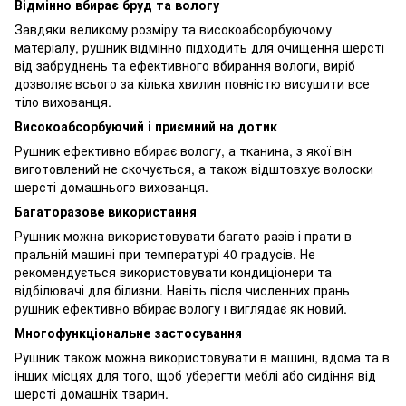
Відмінно вбирає бруд та вологу
Завдяки великому розміру та високоабсорбуючому
матеріалу, рушник відмінно підходить для очищення шерсті
від забруднень та ефективного вбирання вологи, виріб
дозволяє всього за кілька хвилин повністю висушити все
тіло вихованця.
Високоабсорбуючий і приємний на дотик
Рушник ефективно вбирає вологу, а тканина, з якої він
виготовлений не скочується, а також відштовхує волоски
шерсті домашнього вихованця.
Багаторазове використання
Рушник можна використовувати багато разів і прати в
пральній машині при температурі 40 градусів. Не
рекомендується використовувати кондиціонери та
відбілювачі для білизни. Навіть після численних прань
рушник ефективно вбирає вологу і виглядає як новий.
Многофункціональне застосування
Рушник також можна використовувати в машині, вдома та в
інших місцях для того, щоб уберегти меблі або сидіння від
шерсті домашніх тварин.