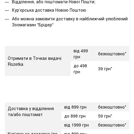
Відділення, або поштомати Нової Пошти;
Кур'єрська доставка Новою Поштою
Або можна замовити доставку в найближчий улюблений
Зоомагазин "Брідер"
від 499
безкоштовно*
грн
Отримати в Точках видачі
Rozetka
до 498
39 грн*
грн
від 899 грн
безкоштовно*
Доставка у відділення
та/або поштомат
до 898 грн
59 грн*
від 1999 грн
безкоштовно*
Кур'єрська доставка (по
від 899 грн