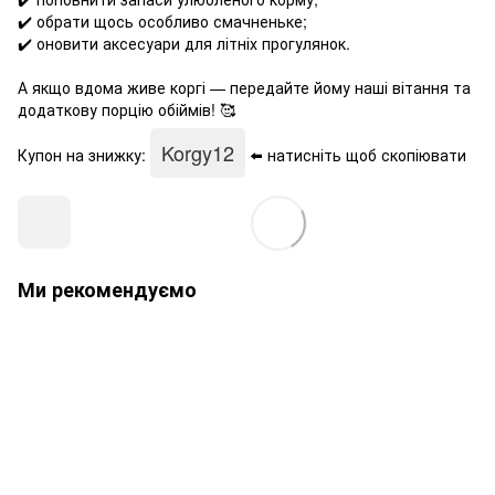
✔️ обрати щось особливо смачненьке;
✔️ оновити аксесуари для літніх прогулянок.
А якщо вдома живе коргі — передайте йому наші вітання та
додаткову порцію обіймів! 🥰
Korgy12
Купон на знижку:
⬅️ натисніть щоб скопіювати
Ми рекомендуємо