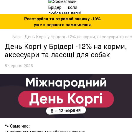
Реєструйся та отримай знижку -10%
уже з першого замовлення
Блог
День Коргі у Брідері -12% на корми, аксесуари та ла
День Коргі у Брідері -12% на корми,
аксесуари та ласощі для собак
8 червня 2026
🐾 Саме час:
✔️ поповнити запаси улюбленого корму;