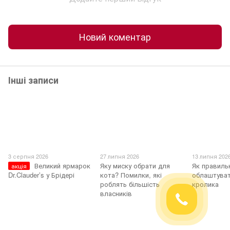
Новий коментар
Інші записи
3 серпня 2026
27 липня 2026
13 липня 202
Великий ярмарок
Яку миску обрати для
Як правиль
акція
Dr.Clauder’s у Брідері
кота? Помилки, які
облаштуват
роблять більшість
кролика
власників