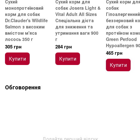
Сухий
Сухий корм для
Сухий корм дл
монопротеїновий
собак Josera Light &
собак
корм для собак
Vital Adult All Sizes
Гіпоалергенний
Dr.Clauder's Wildlife
Спеціальна дієта
беззерновий к
Salmon з високим
для зниження та
для собак з
вмістом м'яса
утримання ваги 900
протеїном ком
лосось 350 г
г
Green Petfood
Hypoallergen 9
305 грн
284 грн
465 грн
Купити
Купити
Купити
Обговорення
Додайте перший відгук