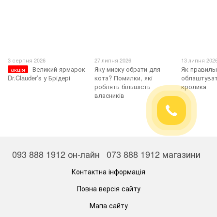
3 серпня 2026
27 липня 2026
13 липня 202
Великий ярмарок
Яку миску обрати для
Як правиль
акція
Dr.Clauder’s у Брідері
кота? Помилки, які
облаштуват
роблять більшість
кролика
власників
093 888 1912 он-лайн
073 888 1912 магазини
Контактна інформація
Повна версія сайту
Мапа сайту