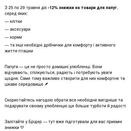
З 25 по 29 травня діє
-12% знижки на товари для папуг
,
серед яких:
— клітки
— аксесуари
— корми
— та інші необхідні дрібнички для комфорту і активного
життя пташки
Папуги — це не просто домашні улюбленці. Вони
відчувають, спілкуються, радіють і потребують уваги
щодня. Саме тому важливо створити для них комфортне та
цікаве середовище 🪶
Скористайтесь нагодою обрати все необхідне вигідніше та
подарувати своєму улюбленцю ще більше турботи й радості
Залітайте у Брідер — тут вже підготували для вас приємні
знижки 💛