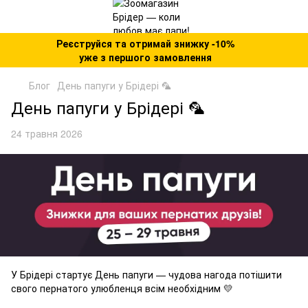
Реєструйся та отримай знижку -10%
уже з першого замовлення
Блог
День папуги у Брідері 🦜
День папуги у Брідері 🦜
24 травня 2026
У Брідері стартує День папуги — чудова нагода потішити
свого пернатого улюбленця всім необхідним 💛