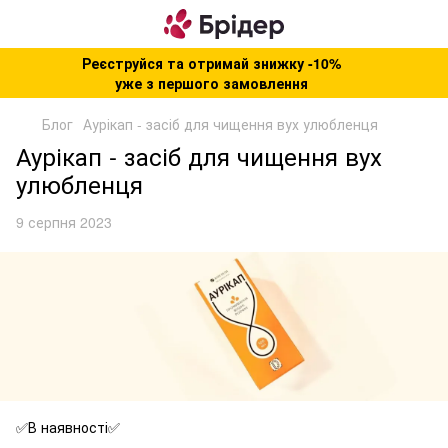
Реєструйся та отримай знижку -10%
уже з першого замовлення
Блог
Аурікап - засіб для чищення вух улюбленця
Аурікап - засіб для чищення вух
улюбленця
9 серпня 2023
✅В наявності✅