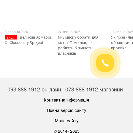
3 серпня 2026
27 липня 2026
13 липня 202
Великий ярмарок
Яку миску обрати для
Як правиль
акція
Dr.Clauder’s у Брідері
кота? Помилки, які
облаштуват
роблять більшість
кролика
власників
093 888 1912 он-лайн
073 888 1912 магазини
Контактна інформація
Повна версія сайту
Мапа сайту
© 2014- 2025