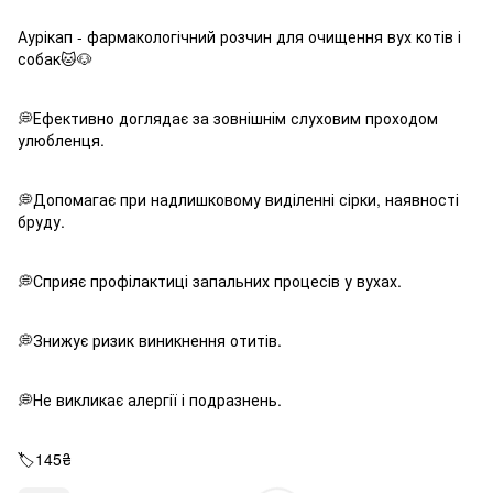
Аурікап - фармакологічний розчин для очищення вух котів і
собак🐱🐶
💭Ефективно доглядає за зовнішнім слуховим проходом
улюбленця.
💭Допомагає при надлишковому виділенні сірки, наявності
бруду.
💭Сприяє профілактиці запальних процесів у вухах.
💭Знижує ризик виникнення отитів.
💭Не викликає алергії і подразнень.
🏷️145₴