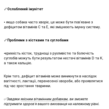
🦴
Ослаблений імунітет
• якщо собака часто хворіє, це може бути пов’язане з
дефіцитом вітамінів С та Е, які зміцнюють імунну систему.
🦴
Проблеми з кістками та суглобами
•крихкість кісток, труднощі з рухливістю та болючість
суглобів можуть бути результатом нестачі вітамінів D та K,
а також кальцію.
Крім того, дефіцит вітамінів може виникнути в наслідок
вагітності, лактації, перенесеної хвороби, або проявлятися
під час зростання тваринки.
✅
Завдяки
якісним вітамінним добавкам
, ви зможете
підтримати здоров’я вашого вихованця на належному рівні.