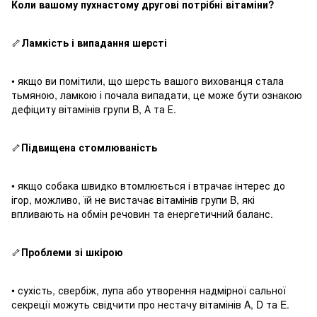
Коли вашому пухнастому другові потрібні вітаміни?
🦴
Ламкість і випадання шерсті
• якщо ви помітили, що шерсть вашого вихованця стала
тьмяною, ламкою і почала випадати, це може бути ознакою
дефіциту вітамінів групи B, А та Е.
🦴
Підвищена стомлюваність
• якщо собака швидко втомлюється і втрачає інтерес до
ігор, можливо, їй не вистачає вітамінів групи B, які
впливають на обмін речовин та енергетичний баланс.
🦴
Проблеми зі шкірою
• сухість, свербіж, лупа або утворення надмірної сальної
секреції можуть свідчити про нестачу вітамінів A, D та E.