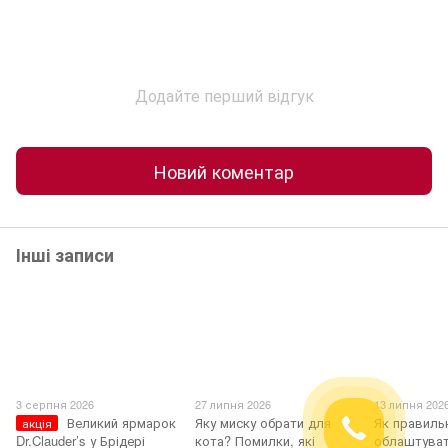
Додайте перший відгук
Новий коментар
Інші записи
3 серпня 2026
27 липня 2026
13 липня 202
Великий ярмарок
Яку миску обрати для
Як правиль
акція
Dr.Clauder’s у Брідері
кота? Помилки, які
облаштуват