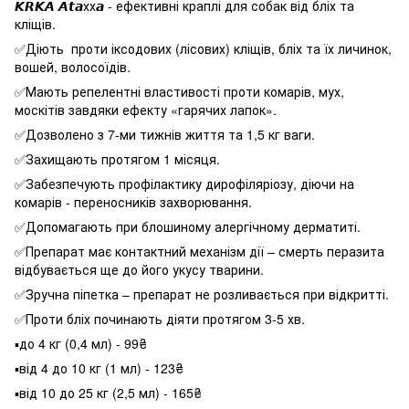
𝙆𝙍𝙆𝘼 𝘼𝙩𝙖хх𝙖 - ефективні краплі для собак від бліх та
кліщів.
✅Діють проти іксодових (лісових) кліщів, бліх та їх личинок,
вошей, волосоїдів.
✅Мають репелентні властивості проти комарів, мух,
москітів завдяки ефекту «гарячих лапок».
✅Дозволено з 7-ми тижнів життя та 1,5 кг ваги.
✅Захищають протягом 1 місяця.
✅Забезпечують профілактику дирофіляріозу, діючи на
комарів - переносників захворювання.
✅Допомагають при блошиному алергічному дерматиті.
✅Препарат має контактний механізм дії – смерть перазита
відбувається ще до його укусу тварини.
✅Зручна піпетка – препарат не розливається при відкритті.
✅Проти бліх починають діяти протягом 3-5 хв.
▪️до 4 кг (0,4 мл) - 99₴
▪️від 4 до 10 кг (1 мл) - 123₴
▪️від 10 до 25 кг (2,5 мл) - 165₴