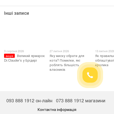
Інші записи
3 серпня 2026
27 липня 2026
13 липня 202
Великий ярмарок
Яку миску обрати для
Як правиль
акція
Dr.Clauder’s у Брідері
кота? Помилки, які
облаштуват
роблять більшість
кролика
власників
093 888 1912 он-лайн
073 888 1912 магазини
Контактна інформація