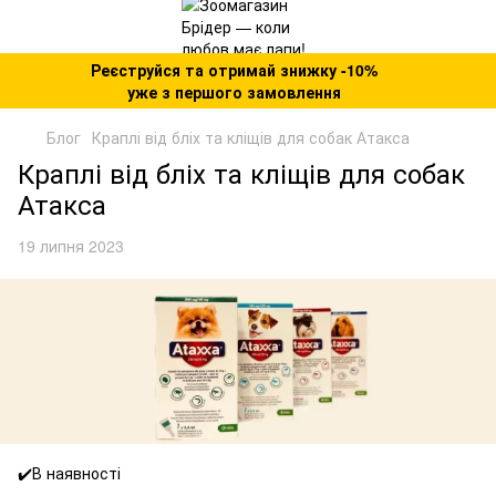
Реєструйся та отримай знижку -10%
уже з першого замовлення
Блог
Краплі від бліх та кліщів для собак Атакса
Краплі від бліх та кліщів для собак
Атакса
19 липня 2023
✔️В наявності