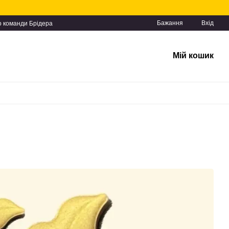
Бажання
Вхід
о команди Брідера
Мій кошик