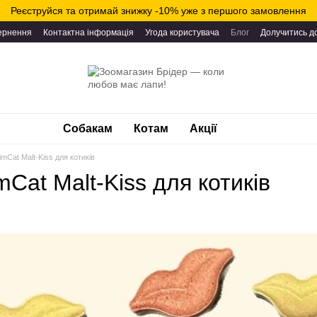
Реєструйся та отримай знижку -10% уже з першого замовлення
вернення
Контактна інформація
Угода користувача
Блог
Долучитись д
Собакам
Котам
Акції
imCat Malt-Kiss для котиків
mCat Malt-Kiss для котиків