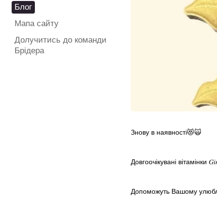
Блог
Мапа сайту
Долучитись до команди
Брідера
Знову в наявності😻🙀
Довгоочікувані вітамінки 𝐺𝑖𝑚𝐶
Допоможуть Вашому улюбле