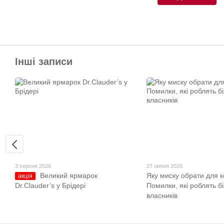
Інші записи
3 серпня 2026
27 липня 2026
Великий ярмарок
Яку миску обрати для к
акція
Dr.Clauder’s у Брідері
Помилки, які роблять б
власників