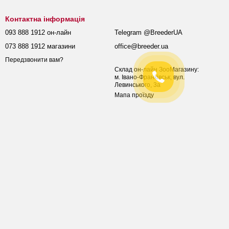
Контактна інформація
093 888 1912 он-лайн
Telegram @BreederUA
073 888 1912 магазини
office@breeder.ua
Передзвонити вам?
Склад он-лайн ЗооМагазину:
м. Івано-Франківськ, вул.
Левинського, 3а
Мапа проїзду