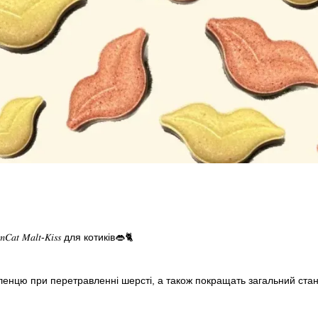
𝑡 𝑀𝑎𝑙𝑡-𝐾𝑖𝑠𝑠 для котиків👄🐈
нцю при перетравленні шерсті, а також покращать загальний стан