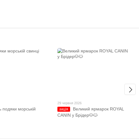
29 червня 2026
ь подяки морській
Великий ярмарок ROYAL
акція
CANIN у Брідер🐶🐱