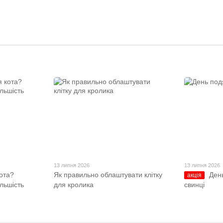
13 липня 2026
13 липня 2026
ота?
Як правильно облаштувати клітку
Ден
акція
ільшість
для кролика
свинці