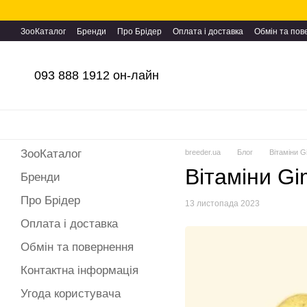
Перейти до основного контенту
ЗооКаталог
Бренди
Про Брідер
Оплата і доставка
Обмін та по
093 888 1912 он-лайн
ЗооКаталог
breeder.ua
Блог
Вітаміни G
Вітаміни Gi
Бренди
Про Брідер
13 листопада 2023
Оплата і доставка
Обмін та повернення
Контактна інформація
Угода користувача