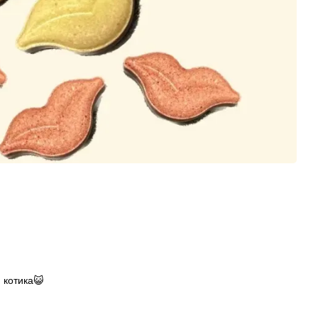
 котика😺