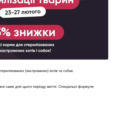
терилізованих (кастрованих) котів та собак.
лені саме для цього періоду життя. Спеціальні формули