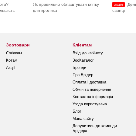
ота?
Як правильно облаштувати клітку
Ден
акція
ільшість
для кролика
свинці
Зоотовари
Клієнтам
Собакам
Вхід до кабінету
Котам
ЗооКаталог
Акції
Бренди
Про Брідер
Оплата і доставка
Обмін та повернення
Контактна інформація
Угода користувача
Блог
Мапа сайту
Долучитись до команди
Брідера