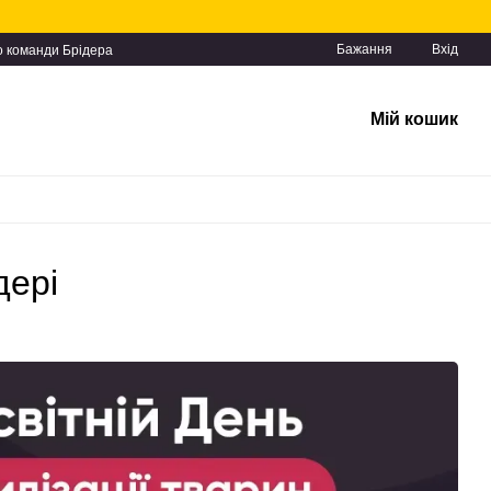
Бажання
Вхід
о команди Брідера
Мій кошик
дері