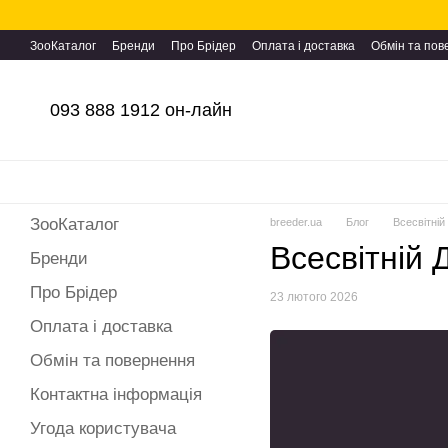
Перейти до основного контенту
ЗооКаталог
Бренди
Про Брідер
Оплата і доставка
Обмін та по
093 888 1912 он-лайн
ЗооКаталог
breeder.ua
Блог
Всесвітній
Всесвітній 
Бренди
Про Брідер
23 лютого 2026
Оплата і доставка
Обмін та повернення
Контактна інформація
Угода користувача