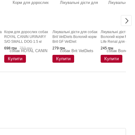
а
Корм для дорослих собак
Лікувальні дієти для собак
Лікувальні дієти дл
ROYAL CANIN URINARY
Brit VetDiets Вологий корм
Вологий корм Farmi
S/O SMALL DOG 1.5 кг
Brit GF VetDiet
Life Renal для соба
Hypoallergenic для собак, із
підтримки функції н
698 грн
750 грн
279 грн
245 грн
харчовою алергією або
300 г
непереносимістю, з лосось
Купити
Купити
Купити
та горошком, 400 г