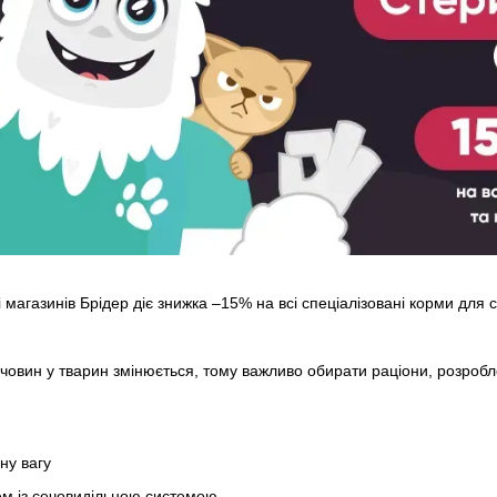
 магазинів Брідер діє знижка –15% на всі спеціалізовані корми для с
речовин у тварин змінюється, тому важливо обирати раціони, розроб
ну вагу
м із сечовидільною системою