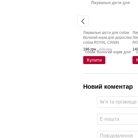
Лікувальні дієти для собак
Лік
Вологий корм для дорослих
Лік
собак ROYAL CANIN
RO
HEPATIC DOG Cans 420 г
GA
186 грн
200 грн
140
PU
Купити
Новий коментар