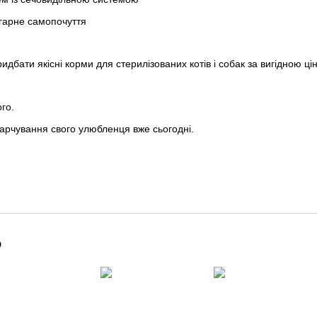
а гарне самопочуття
ридбати якісні корми для стерилізованих котів і собак за вигідною ці
ого.
арчування свого улюбленця вже сьогодні.
о