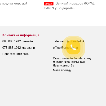
ь подяки морській
Великий ярмарок ROYAL
акція
CANIN у Брідер🐶🐱
Контактна інформація
093 888 1912 он-лайн
Telegram @BreederUA
073 888 1912 магазини
office@breeder.ua
Передзвонити вам?
Склад он-лайн ЗооМагазину:
м. Івано-Франківськ, вул.
Левинського, 3а
Мапа проїзду