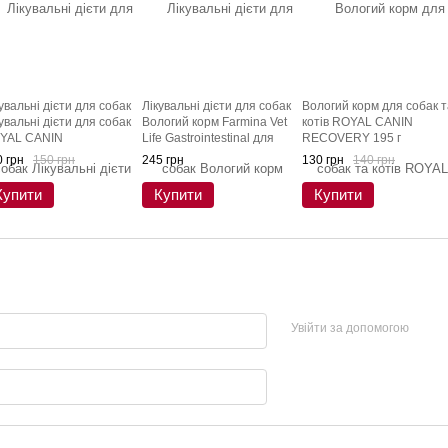
увальні дієти для собак
Лікувальні дієти для собак
Вологий корм для собак т
увальні дієти для собак
Вологий корм Farmina Vet
котів ROYAL CANIN
YAL CANIN
Life Gastrointestinal для
RECOVERY 195 г
STROINTESTINAL
собак при захворюванні
 грн
150 грн
245 грн
130 грн
140 грн
PPY (паштет) 195 г
ШКТ, 300 г
Купити
Купити
Купити
Увійти за допомогою