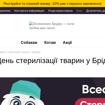
Реєструйся та отримай знижку -10% уже з першого замовлення
вернення
Контактна інформація
Угода користувача
Блог
Долучитись д
Собакам
Котам
Акції
 День стерилізації тварин у Брідері
День стерилізації тварин у Брі