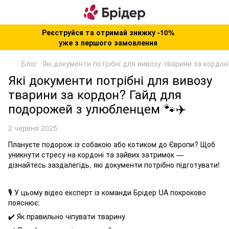
Реєструйся та отримай знижку -10%
уже з першого замовлення
Блог
Які документи потрібні для вивозу тварини за кордо
Які документи потрібні для вивозу
тварини за кордон? Гайд для
подорожей з улюбленцем 🐾✈️
2 червня 2025
Плануєте подорож із собакою або котиком до Європи? Щоб
уникнути стресу на кордоні та зайвих затримок —
дізнайтесь заздалегідь, які документи потрібно підготувати!
🎙 У цьому відео експерт із команди Брідер UA покроково
пояснює:
✔️ Як правильно чіпувати тварину