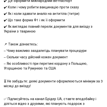
✔️ Де оформити міжнародний ветпаспорт
✔️ Коли і чому робити вакцинацію проти сказу
✔️ Як і коли здавати аналіз на антитіла (титри)
✔️ Що таке форма Ф1 і як її оформити
✔️ Як виглядає повний перелік документів для виїзду з
України з твариною
📌 Також дізнаєтесь:
– Чому важливо заздалегідь планувати процедури
– Скільки часу дійсний кожен документ
– Які особливості при перетині кордону з Польщею,
Угорщиною та Румунією та США
⏳ Не забудьте: деякі документи оформлюються мінімум за 3
місяці до виїзду!
✅ Підписуйтесь на канал Брідер UA, ставте вподобайку і
діліться відео з друзями, які планують подорож з