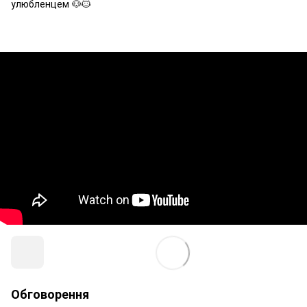
улюбленцем 🐶🐱
Обговорення