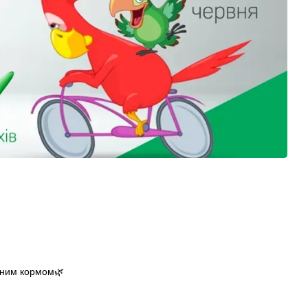
ивним кормом🌿