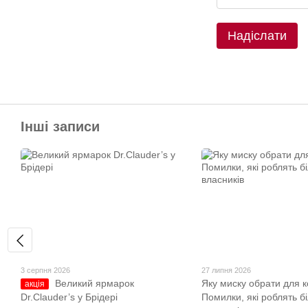
Надіслати
Інші записи
3 серпня 2026
27 липня 2026
Великий ярмарок
Яку миску обрати для к
акція
Dr.Clauder’s у Брідері
Помилки, які роблять б