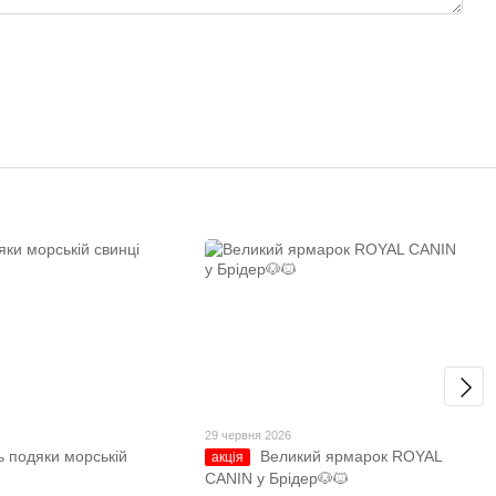
29 червня 2026
ь подяки морській
Великий ярмарок ROYAL
акція
CANIN у Брідер🐶🐱