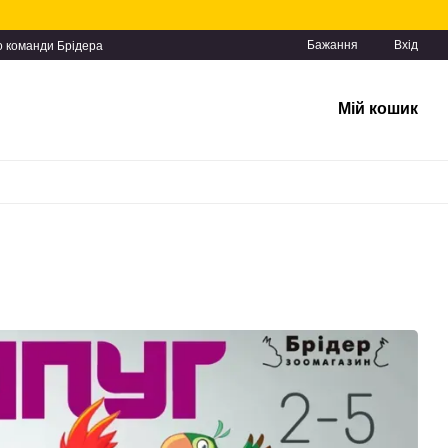
Бажання
Вхід
о команди Брідера
Мій кошик