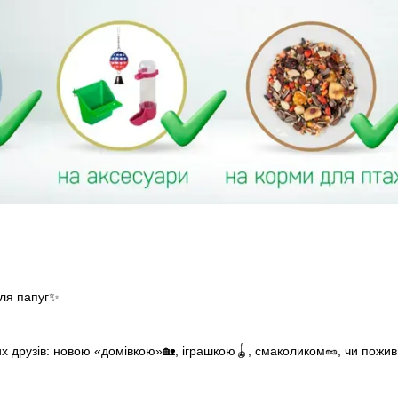
для папуг✨
х друзів: новою «домівкою»🏡, іграшкою🪀, смаколиком🥜, чи пож