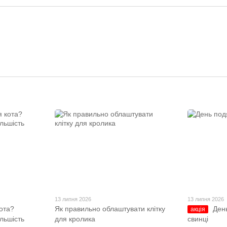
13 липня 2026
13 липня 2026
ота?
Як правильно облаштувати клітку
Ден
акція
ільшість
для кролика
свинці