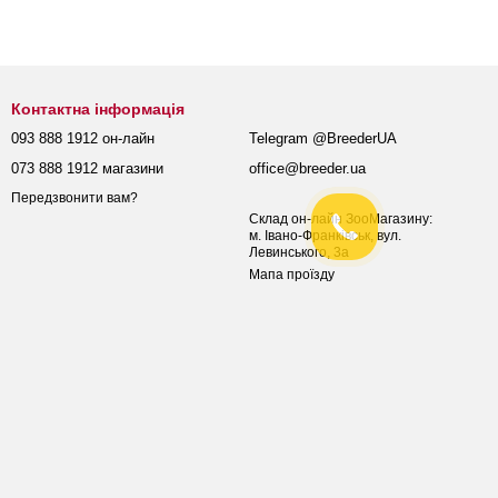
Контактна інформація
093 888 1912 он-лайн
Telegram @BreederUA
073 888 1912 магазини
office@breeder.ua
Передзвонити вам?
Склад он-лайн ЗооМагазину:
м. Івано-Франківськ, вул.
Левинського, 3а
Мапа проїзду