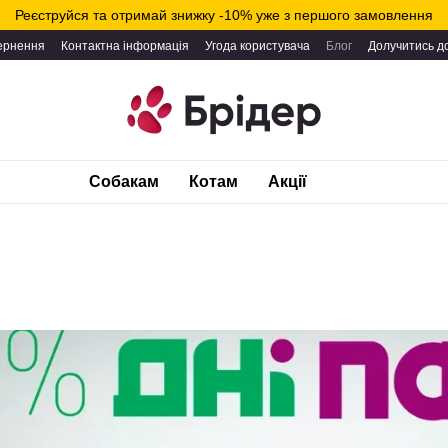
Реєструйся та отримай знижку -10% уже з першого замовлення
вернення
Контактна інформація
Угода користувача
Блог
Долучитись д
Собакам
Котам
Акції