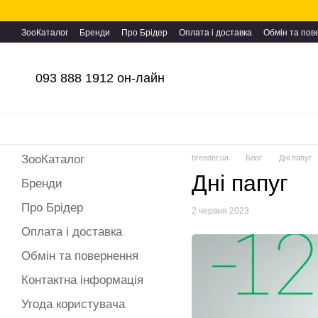
Перейти до основного контенту
ЗооКаталог
Бренди
Про Брідер
Оплата і доставка
Обмін та по
093 888 1912 он-лайн
ЗооКаталог
breeder.ua
Блог
Дні папуг
Дні папуг
Бренди
Про Брідер
2 червня 2023
Оплата і доставка
Обмін та повернення
Контактна інформація
Угода користувача