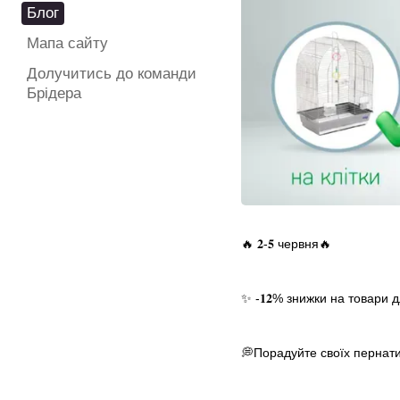
Блог
Мапа сайту
Долучитись до команди
Брідера
🔥 𝟐-𝟓 червня🔥
✨ -𝟏𝟐% знижки на товари 
💭Порадуйте своїх пернати