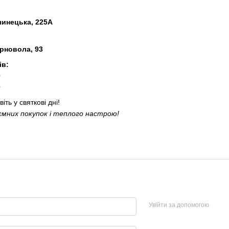
вчинецька, 225А
рновола, 93
ів:
0
0
іть у святкові дні!
ємних покупок і теплого настрою!
Увійти за допомогою