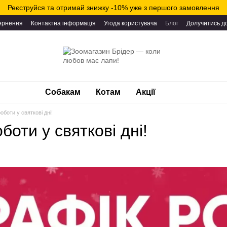
Реєструйся та отримай знижку -10% уже з першого замовлення
вернення
Контактна інформація
Угода користувача
Блог
Долучитись д
Собакам
Котам
Акції
оботи у святкові дні!
боти у святкові дні!