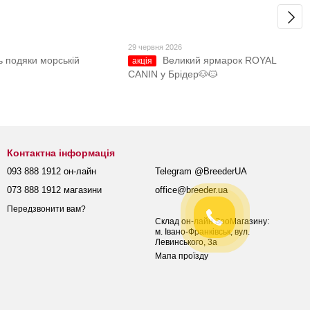
29 червня 2026
ь подяки морській
Великий ярмарок ROYAL
акція
CANIN у Брідер🐶🐱
Контактна інформація
093 888 1912 он-лайн
Telegram @BreederUA
073 888 1912 магазини
office@breeder.ua
Передзвонити вам?
Склад он-лайн ЗооМагазину:
м. Івано-Франківськ, вул.
Левинського, 3а
Мапа проїзду