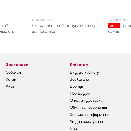
13 липня 2026
13 липня 2026
ота?
Як правильно облаштувати клітку
Ден
акція
ільшість
для кролика
свинці
Зоотовари
Клієнтам
Собакам
Вхід до кабінету
Котам
ЗооКаталог
Акції
Бренди
Про Брідер
Оплата і доставка
Обмін та повернення
Контактна інформація
Угода користувача
Блог