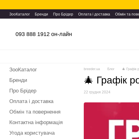
Перейти до основного контенту
ЗооКаталог
Бренди
Про Брідер
Оплата і доставка
Обмін та по
093 888 1912 он-лайн
ЗооКаталог
breeder.ua
Блог
🎄 Графік р
🎄 Графік ро
Бренди
Про Брідер
22 грудня 2024
Оплата і доставка
Обмін та повернення
Контактна інформація
Угода користувача