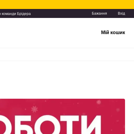
Бажання
Вхід
о команди Брідера
Мій кошик