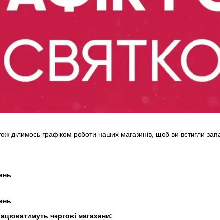
тож ділимось графіком роботи наших магазинів, щоб ви встигли запа
0
день
0
день
рацюватимуть чергові магазини: