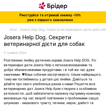
Реєструйся та отримай знижку -10%
уже з першого замовлення
Блог
Josera Help Dog. Секрети ветеринарної дієти для соб
Josera Help Dog. Секрети
ветеринарної дієти для собак
3 травня 2024
Розглянемо лінійку дієтичних кормів Josera Help DOG. Усі
ветеринарні дієти Josera Help є легкозасвоюваними та
добре збалансованими продуктами, і в той же час дуже
смачними. 🧡Ваші собачки заслуговують тільки найкращого,
тому ми поглибимось у деталі цієї лінійки. Дивіться та
дбайте про свого улюбленця разом з нами! Рецепти всіх
ветеринарних дієт Josera Help були створені з особливою
ретельністю, щоб забезпечити належну підтримку кожному
вихованцю під час хвороб повʼязаних з проблемами серця,
шлунково - кишкового тракту, печінки, нирок, діабеті та