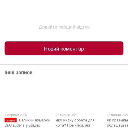
Додайте перший відгук
Новий коментар
Інші записи
3 серпня 2026
27 липня 2026
13 липня 202
Великий ярмарок
Яку миску обрати для
Як правиль
акція
Dr.Clauder’s у Брідері
кота? Помилки, які
облаштуват