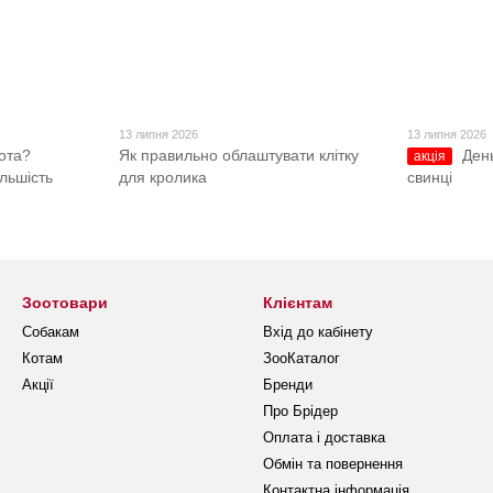
13 липня 2026
13 липня 2026
ота?
Як правильно облаштувати клітку
Ден
акція
ільшість
для кролика
свинці
Зоотовари
Клієнтам
Собакам
Вхід до кабінету
Котам
ЗооКаталог
Акції
Бренди
Про Брідер
Оплата і доставка
Обмін та повернення
Контактна інформація