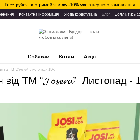
Реєструйся та отримай знижку -10% уже з першого замовлення
вернення
Контактна інформація
Угода користувача
Блог
Долучитись д
Собакам
Котам
Акції
 від ТМ “𝓙𝓸𝓼𝓮𝓻𝓪” Листопад - 15%
від ТМ “𝓙𝓸𝓼𝓮𝓻𝓪” Листопад -