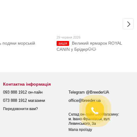
29 червня 2026
ь подяки морській
Великий ярмарок ROYAL
акція
CANIN у Брідер🐶🐱
Контактна інформація
093 888 1912 он-лайн
Telegram @BreederUA
073 888 1912 магазини
office@breeder.ua
Передзвонити вам?
Склад он-лайн ЗооМагазину:
м. Івано-Франківськ, вул.
Левинського, 3а
Мапа проїзду