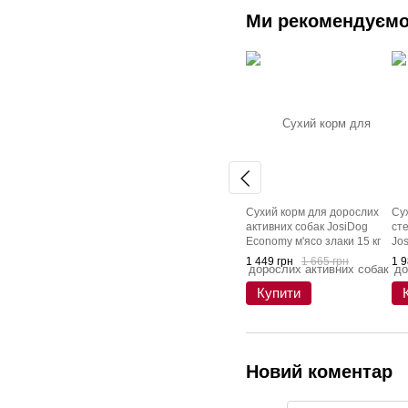
Ми рекомендуєм
Сухий корм для дорослих
Су
активних собак JosiDog
сте
Economy м'ясо злаки 15 кг
Jos
лос
1 449 грн
1 665 грн
1 9
Купити
Новий коментар