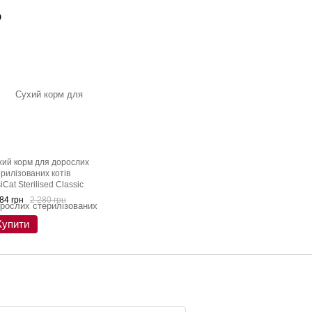
о
хий корм для дорослих
рилізованих котів
iCat Sterilised Classic
ось курка рис 10 кг
84 грн
2 280 грн
Купити