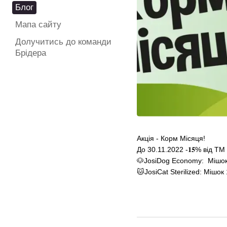
Блог
Мапа сайту
Долучитись до команди
Брідера
Акція - Корм Місяця!
До 30.11.2022 -𝟏𝟓% від ТМ “𝓙
🐶JosiDog Economy: Мішок 
🐱JosiCat Sterilized: Мішок