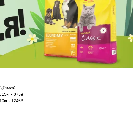
𝓸𝓼𝓮𝓻𝓪”
15кг - 875₴
 10кг - 1246₴