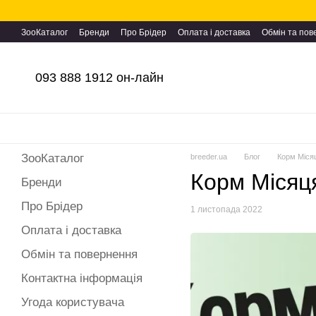
Перейти до основного контенту
ЗооКаталог
Бренди
Про Брідер
Оплата і доставка
Обмін та по
093 888 1912 он-лайн
ЗооКаталог
breeder.ua
Блог
Корм Місяця
Корм Місяця 
Бренди
Про Брідер
1 листопада 2022
Оплата і доставка
Обмін та повернення
Контактна інформація
Угода користувача