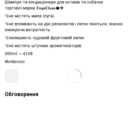
Шампуні та кондиціонери для котиків та собачок
торгової марки 𝑻𝒓𝒐𝒑𝒊𝑪𝒍𝒆𝒂𝒏🥥🍓
🫧не містять мила (луга)
🫧не впливають на дію репелентів і легко піняться, значно
знижуючи витратність
🫧залишають чудовий фруктовий запах
🫧не містять штучних ароматизаторів
355𝘮𝘭 ⤏ 410₴
#briderzoo
Обговорення