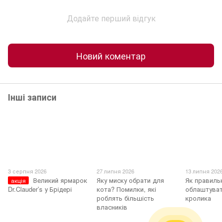
Додайте перший відгук
Новий коментар
Інші записи
3 серпня 2026
27 липня 2026
13 липня 202
Великий ярмарок
Яку миску обрати для
Як правиль
акція
Dr.Clauder’s у Брідері
кота? Помилки, які
облаштуват
роблять більшість
кролика
власників