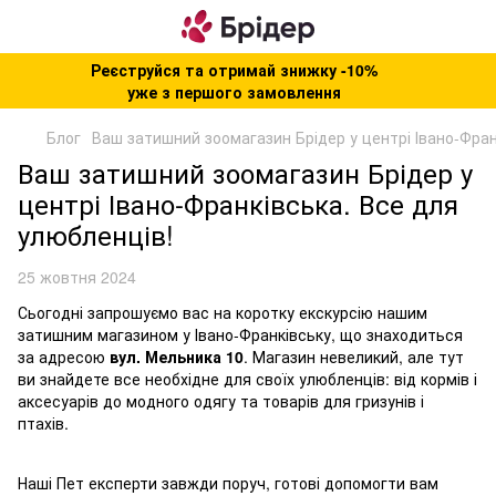
Реєструйся та отримай знижку -10%
уже з першого замовлення
Блог
Ваш затишний зоомагазин Брідер у центрі Івано-Фран
Ваш затишний зоомагазин Брідер у
центрі Івано-Франківська. Все для
улюбленців!
25 жовтня 2024
Сьогодні запрошуємо вас на коротку екскурсію нашим
затишним магазином у Івано-Франківську, що знаходиться
за адресою
вул. Мельника 10
. Магазин невеликий, але тут
ви знайдете все необхідне для своїх улюбленців: від кормів і
аксесуарів до модного одягу та товарів для гризунів і
птахів.
Наші Пет експерти завжди поруч, готові допомогти вам