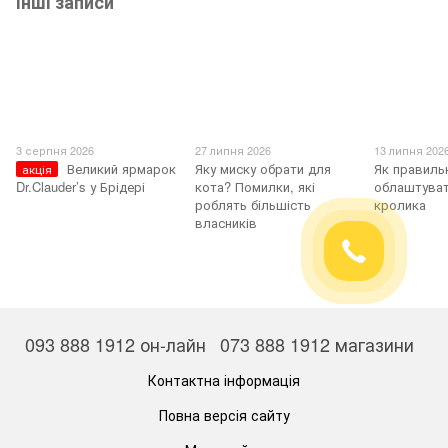
Інші записи
3 серпня 2026
27 липня 2026
13 липня 202
Великий ярмарок
Яку миску обрати для
Як правиль
акція
Dr.Clauder’s у Брідері
кота? Помилки, які
облаштуват
роблять більшість
кролика
власників
093 888 1912 он-лайн
073 888 1912 магазини
Контактна інформація
Повна версія сайту