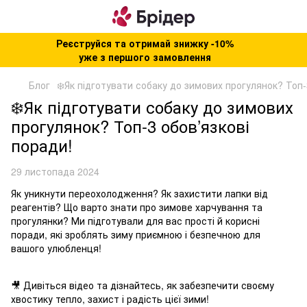
Реєструйся та отримай знижку -10%
уже з першого замовлення
Блог
❄️Як підготувати собаку до зимових прогулянок? Топ-
❄️Як підготувати собаку до зимових
прогулянок? Топ-3 обов’язкові
поради!
29 листопада 2024
Як уникнути переохолодження? Як захистити лапки від
реагентів? Що варто знати про зимове харчування та
прогулянки? Ми підготували для вас прості й корисні
поради, які зроблять зиму приємною і безпечною для
вашого улюбленця!
🎥 Дивіться відео та дізнайтесь, як забезпечити своєму
хвостику тепло, захист і радість цієї зими!